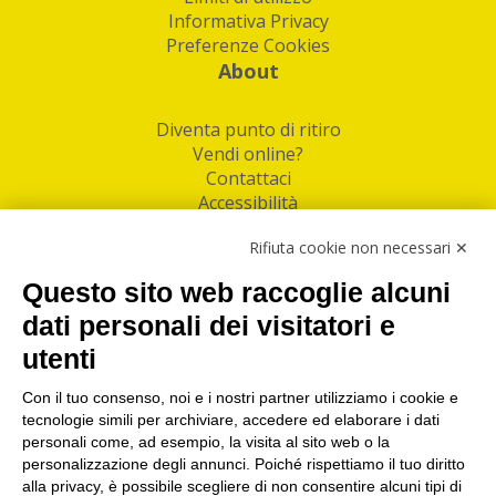
Informativa Privacy
Preferenze Cookies
About
Diventa punto di ritiro
Vendi online?
Contattaci
Accessibilità
Follow Us
Rifiuta cookie non necessari ✕
Facebook
Questo sito web raccoglie alcuni
Linkedin
dati personali dei visitatori e
utenti
I nostri punti di ritiro e spedizione pacchi nelle
maggiori città italiane
Con il tuo consenso, noi e i nostri partner utilizziamo i cookie e
tecnologie simili per archiviare, accedere ed elaborare i dati
Torino
|
Milano
|
Roma
|
Bologna
|
Firenze
|
Genova
|
personali come, ad esempio, la visita al sito web o la
Napoli
|
Varese
personalizzazione degli annunci. Poiché rispettiamo il tuo diritto
alla privacy, è possibile scegliere di non consentire alcuni tipi di