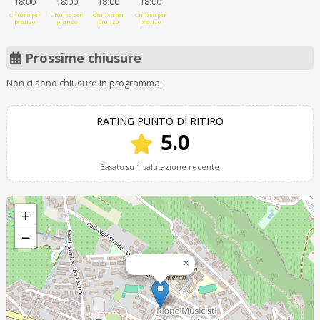
18:00
18:00
18:00
18:00
Chiuso per
Chiuso per
Chiuso per
Chiuso per
pranzo
pranzo
pranzo
pranzo
Prossime chiusure
Non ci sono chiusure in programma.
RATING PUNTO DI RITIRO
5.0
Basato su 1 valutazione recente
+
−
×