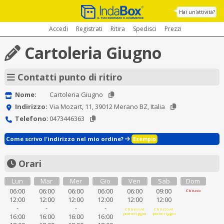
Hai un'attività?
Accedi
Registrati
Ritira
Spedisci
Prezzi
Cartoleria Giugno
Contatti punto di ritiro
Nome:
Cartoleria Giugno
Indirizzo:
Via Mozart, 11, 39012 Merano BZ, Italia
Telefono:
0473446363
Come scrivo l'indirizzo nel mio ordine?
Esempio
Orari
Lun
Mar
Mer
Gio
Ven
Sab
Dom
06:00
06:00
06:00
06:00
06:00
09:00
Chiuso
12:00
12:00
12:00
12:00
12:00
12:00
-
-
-
-
Chiuso al
Chiuso al
pomeriggio
pomeriggio
16:00
16:00
16:00
16:00