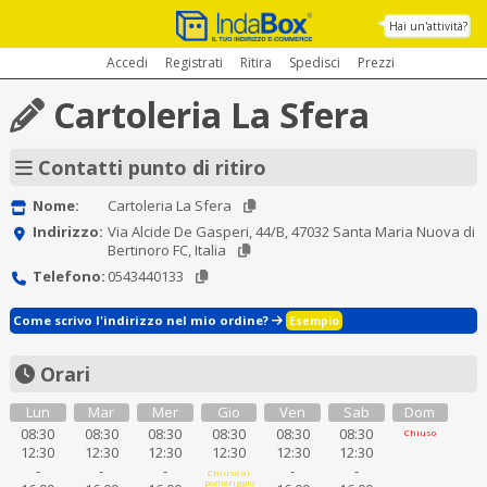
Hai un'attività?
Accedi
Registrati
Ritira
Spedisci
Prezzi
Cartoleria La Sfera
Contatti punto di ritiro
Nome:
Cartoleria La Sfera
Indirizzo:
Via Alcide De Gasperi, 44/B, 47032 Santa Maria Nuova di
Bertinoro FC, Italia
Telefono:
0543440133
Come scrivo l'indirizzo nel mio ordine?
Esempio
Orari
Lun
Mar
Mer
Gio
Ven
Sab
Dom
08:30
08:30
08:30
08:30
08:30
08:30
Chiuso
12:30
12:30
12:30
12:30
12:30
12:30
-
-
-
-
-
Chiuso al
pomeriggio