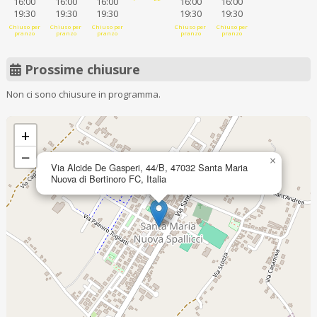
16:00
16:00
16:00
16:00
16:00
19:30
19:30
19:30
19:30
19:30
Chiuso per
Chiuso per
Chiuso per
Chiuso per
Chiuso per
pranzo
pranzo
pranzo
pranzo
pranzo
Prossime chiusure
Non ci sono chiusure in programma.
+
−
×
Via Alcide De Gasperi, 44/B, 47032 Santa Maria
Nuova di Bertinoro FC, Italia