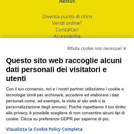
About
Diventa punto di ritiro
Vendi online?
Contattaci
Accessibilità
Follow Us
Rifiuta cookie non necessari ✕
Facebook
Questo sito web raccoglie alcuni
Linkedin
dati personali dei visitatori e
utenti
I nostri punti di ritiro e spedizione pacchi nelle
maggiori città italiane
Con il tuo consenso, noi e i nostri partner utilizziamo i cookie e
tecnologie simili per archiviare, accedere ed elaborare i dati
Torino
|
Milano
|
Roma
|
Bologna
|
Firenze
|
Genova
|
personali come, ad esempio, la visita al sito web o la
Napoli
|
Varese
personalizzazione degli annunci. Poiché rispettiamo il tuo diritto
alla privacy, è possibile scegliere di non consentire alcuni tipi di
cookie. Clicca su preferenze GDPR per saperne di più.
Visualizza la Cookie Policy Completa