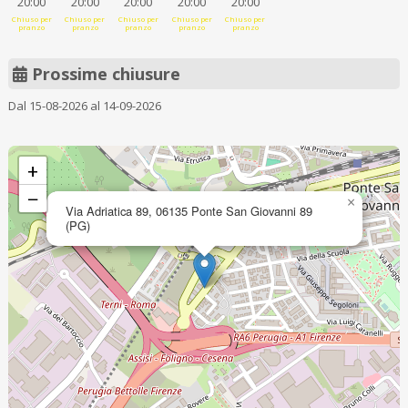
20:00
20:00
20:00
20:00
20:00
Chiuso per
Chiuso per
Chiuso per
Chiuso per
Chiuso per
pranzo
pranzo
pranzo
pranzo
pranzo
Prossime chiusure
Dal 15-08-2026 al 14-09-2026
+
−
×
Via Adriatica 89, 06135 Ponte San Giovanni 89
(PG)