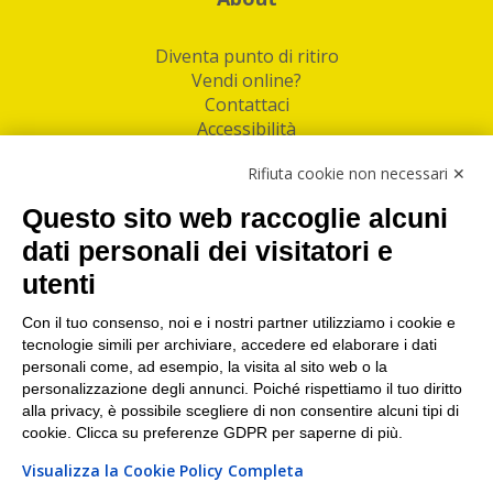
Diventa punto di ritiro
Vendi online?
Contattaci
Accessibilità
Follow Us
Rifiuta cookie non necessari ✕
Facebook
Questo sito web raccoglie alcuni
Linkedin
dati personali dei visitatori e
utenti
I nostri punti di ritiro e spedizione pacchi nelle
maggiori città italiane
Con il tuo consenso, noi e i nostri partner utilizziamo i cookie e
tecnologie simili per archiviare, accedere ed elaborare i dati
Torino
|
Milano
|
Roma
|
Bologna
|
Firenze
|
Genova
|
personali come, ad esempio, la visita al sito web o la
Napoli
|
Varese
personalizzazione degli annunci. Poiché rispettiamo il tuo diritto
alla privacy, è possibile scegliere di non consentire alcuni tipi di
cookie. Clicca su preferenze GDPR per saperne di più.
Visualizza la Cookie Policy Completa
©2026 IndaBox srl