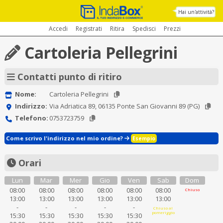
Hai un'attività?
Accedi
Registrati
Ritira
Spedisci
Prezzi
Cartoleria Pellegrini
Contatti punto di ritiro
Nome:
Cartoleria Pellegrini
Indirizzo:
Via Adriatica 89, 06135 Ponte San Giovanni 89 (PG)
Telefono:
0753723759
Come scrivo l'indirizzo nel mio ordine?
Esempio
Orari
Lun
Mar
Mer
Gio
Ven
Sab
Dom
08:00
08:00
08:00
08:00
08:00
08:00
Chiuso
13:00
13:00
13:00
13:00
13:00
13:00
-
-
-
-
-
Chiuso al
pomeriggio
15:30
15:30
15:30
15:30
15:30