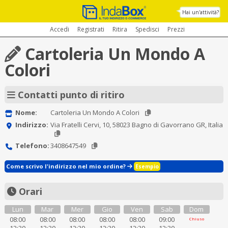
Hai un'attività?
Accedi
Registrati
Ritira
Spedisci
Prezzi
Cartoleria Un Mondo A
Colori
Contatti punto di ritiro
Nome:
Cartoleria Un Mondo A Colori
Indirizzo:
Via Fratelli Cervi, 10, 58023 Bagno di Gavorrano GR, Italia
Telefono:
3408647549
Come scrivo l'indirizzo nel mio ordine?
Esempio
Orari
Lun
Mar
Mer
Gio
Ven
Sab
Dom
08:00
08:00
08:00
08:00
08:00
09:00
Chiuso