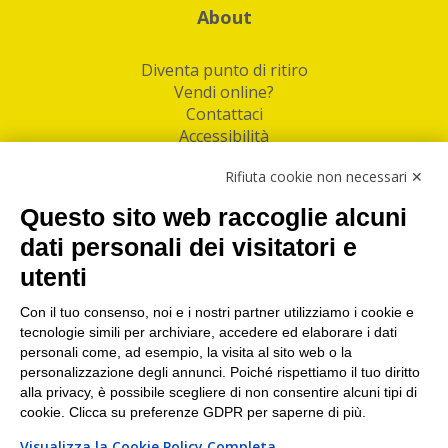
About
Diventa punto di ritiro
Vendi online?
Contattaci
Accessibilità
Follow Us
Rifiuta cookie non necessari ✕
Facebook
Questo sito web raccoglie alcuni
Linkedin
dati personali dei visitatori e
utenti
I nostri punti di ritiro e spedizione pacchi nelle
maggiori città italiane
Con il tuo consenso, noi e i nostri partner utilizziamo i cookie e
tecnologie simili per archiviare, accedere ed elaborare i dati
Torino
|
Milano
|
Roma
|
Bologna
|
Firenze
|
Genova
|
personali come, ad esempio, la visita al sito web o la
Napoli
|
Varese
personalizzazione degli annunci. Poiché rispettiamo il tuo diritto
alla privacy, è possibile scegliere di non consentire alcuni tipi di
cookie. Clicca su preferenze GDPR per saperne di più.
Visualizza la Cookie Policy Completa