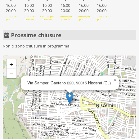
-
-
-
-
-
-
16:00
16:00
16:00
16:00
16:00
16:00
20:00
20:00
20:00
20:00
20:00
20:00
Chiuso per
Chiuso per
Chiuso per
Chiuso per
Chiuso per
Chiuso per
pranzo
pranzo
pranzo
pranzo
pranzo
pranzo
Prossime chiusure
Non ci sono chiusure in programma.
+
−
×
Via Samperi Gaetano 220, 93015 Niscemi (CL)