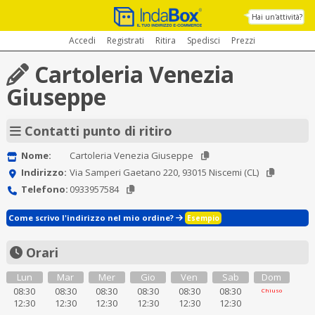
Hai un'attività?
Accedi
Registrati
Ritira
Spedisci
Prezzi
Cartoleria Venezia
Giuseppe
Contatti punto di ritiro
Nome:
Cartoleria Venezia Giuseppe
Indirizzo:
Via Samperi Gaetano 220, 93015 Niscemi (CL)
Telefono:
0933957584
Come scrivo l'indirizzo nel mio ordine?
Esempio
Orari
Lun
Mar
Mer
Gio
Ven
Sab
Dom
08:30
08:30
08:30
08:30
08:30
08:30
Chiuso
12:30
12:30
12:30
12:30
12:30
12:30