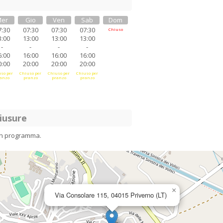
er
Gio
Ven
Sab
Dom
7:30
07:30
07:30
07:30
Chiuso
3:00
13:00
13:00
13:00
-
-
-
-
6:00
16:00
16:00
16:00
0:00
20:00
20:00
20:00
so per
Chiuso per
Chiuso per
Chiuso per
anzo
pranzo
pranzo
pranzo
iusure
in programma.
×
Via Consolare 115, 04015 Priverno (LT)