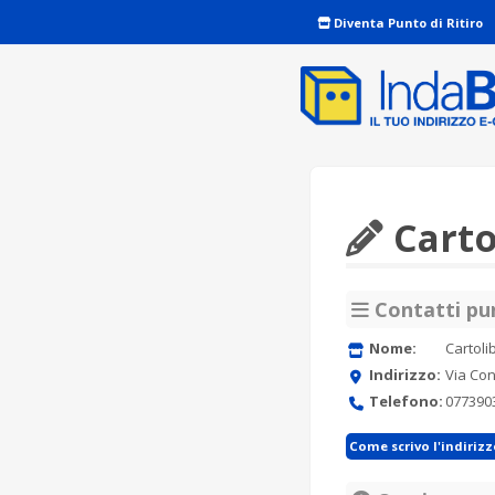
Diventa Punto di Ritiro
Carto
Contatti pun
Nome:
Cartoli
Indirizzo:
Via Con
Telefono:
077390
Come scrivo l'indiriz