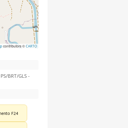
contributors ©
ap
CARTO
t UPS/BRT/GLS -
ento F24