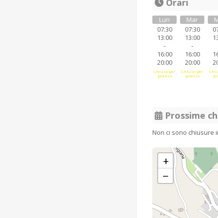
Orari
Lun
Mar
M
07:30
07:30
0
13:00
13:00
1
-
-
16:00
16:00
1
20:00
20:00
2
Chiuso per
Chiuso per
Chiu
pranzo
pranzo
pr
Prossime ch
Non ci sono chiusure 
+
−