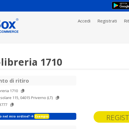
Accedi
Registrati
Rit
libreria 1710
to di ritiro
breria 1710
solare 115, 04015 Priverno (LT)
3777
REGIST
zo nel mio ordine?
Esempio