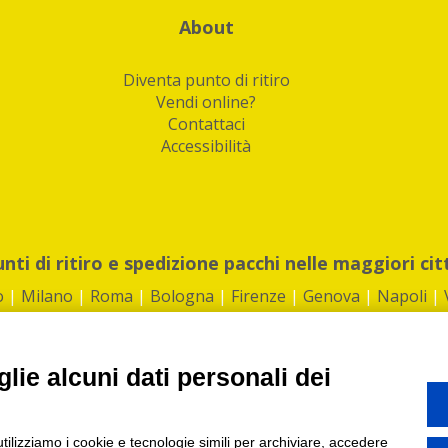
About
Diventa punto di ritiro
Vendi online?
Contattaci
Accessibilità
unti di ritiro e spedizione pacchi nelle maggiori cit
o
|
Milano
|
Roma
|
Bologna
|
Firenze
|
Genova
|
Napoli
|
lie alcuni dati personali dei
©2026 IndaBox srl
utilizziamo i cookie e tecnologie simili per archiviare, accedere
1360012 | REA: RM 1494760 | Cap.Soc.: 50.000€ |
Whistleblowing
|
Privacy
|