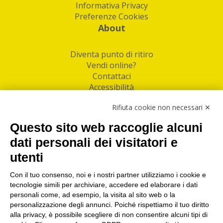
Informativa Privacy
Preferenze Cookies
About
Diventa punto di ritiro
Vendi online?
Contattaci
Accessibilità
Follow Us
Rifiuta cookie non necessari ✕
Facebook
Questo sito web raccoglie alcuni
Linkedin
dati personali dei visitatori e
utenti
I nostri punti di ritiro e spedizione pacchi nelle
maggiori città italiane
Con il tuo consenso, noi e i nostri partner utilizziamo i cookie e
tecnologie simili per archiviare, accedere ed elaborare i dati
Torino
|
Milano
|
Roma
|
Bologna
|
Firenze
|
Genova
|
personali come, ad esempio, la visita al sito web o la
Napoli
|
Varese
personalizzazione degli annunci. Poiché rispettiamo il tuo diritto
alla privacy, è possibile scegliere di non consentire alcuni tipi di