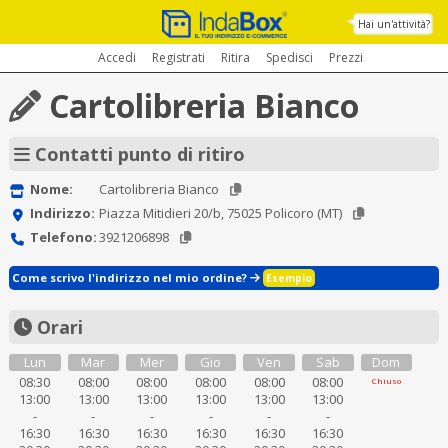
Hai un'attività?
Accedi
Registrati
Ritira
Spedisci
Prezzi
Cartolibreria Bianco
Contatti punto di ritiro
Nome:
Cartolibreria Bianco
Indirizzo:
Piazza Mitidieri 20/b, 75025 Policoro (MT)
Telefono:
3921206898
Come scrivo l'indirizzo nel mio ordine?
Esempio
Orari
Lun
Mar
Mer
Gio
Ven
Sab
Dom
08:30
08:00
08:00
08:00
08:00
08:00
Chiuso
13:00
13:00
13:00
13:00
13:00
13:00
-
-
-
-
-
-
16:30
16:30
16:30
16:30
16:30
16:30