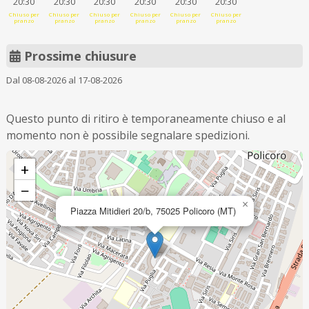
20:30
20:30
20:30
20:30
20:30
20:30
Chiuso per
Chiuso per
Chiuso per
Chiuso per
Chiuso per
Chiuso per
pranzo
pranzo
pranzo
pranzo
pranzo
pranzo
Prossime chiusure
Dal 08-08-2026 al 17-08-2026
Questo punto di ritiro è temporaneamente chiuso e al
momento non è possibile segnalare spedizioni.
+
−
×
Piazza Mitidieri 20/b, 75025 Policoro (MT)