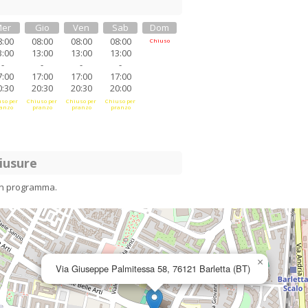
er
Gio
Ven
Sab
Dom
8:00
08:00
08:00
08:00
Chiuso
3:00
13:00
13:00
13:00
-
-
-
-
7:00
17:00
17:00
17:00
0:30
20:30
20:30
20:00
so per
Chiuso per
Chiuso per
Chiuso per
anzo
pranzo
pranzo
pranzo
iusure
in programma.
×
Via Giuseppe Palmitessa 58, 76121 Barletta (BT)