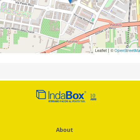
Leaflet
©
|
OpenStreetM
About