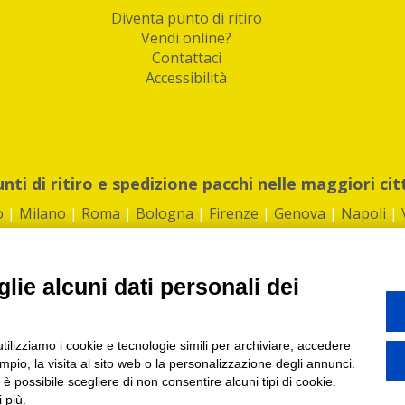
Diventa punto di ritiro
Vendi online?
Contattaci
Accessibilità
unti di ritiro e spedizione pacchi nelle maggiori cit
o
|
Milano
|
Roma
|
Bologna
|
Firenze
|
Genova
|
Napoli
|
lie alcuni dati personali dei
©2026 IndaBox srl
utilizziamo i cookie e tecnologie simili per archiviare, accedere
1360012 | REA: RM 1494760 | Cap.Soc.: 50.000€ |
Whistleblowing
|
Privacy
|
ti di ritiro tra Bar, Tabaccai, Edicole e Kipoint per ritirare i tuoi acquisti onli
pio, la visita al sito web o la personalizzazione degli annunci.
, è possibile scegliere di non consentire alcuni tipi di cookie.
 più.