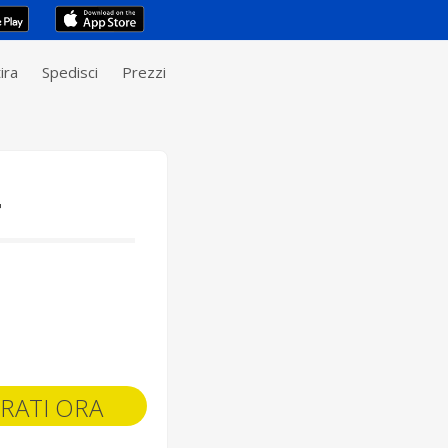
ira
Spedisci
Prezzi
T
RATI ORA