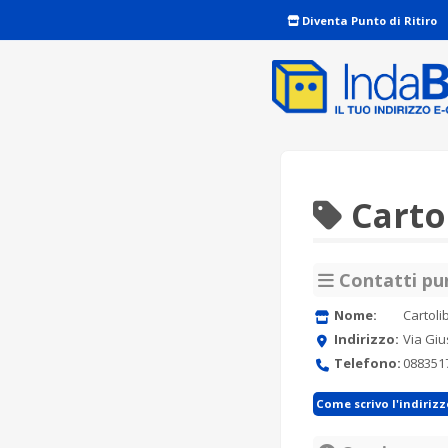
Diventa Punto di Ritiro
Cartol
Contatti pun
Nome:
Cartoli
Indirizzo:
Via Giu
Telefono:
088351
Come scrivo l'indiriz