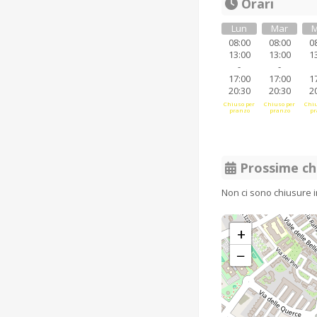
Orari
Lun
Mar
M
08:00
08:00
0
13:00
13:00
1
-
-
17:00
17:00
1
20:30
20:30
2
Chiuso per
Chiuso per
Chiu
pranzo
pranzo
pr
Prossime ch
Non ci sono chiusure 
+
−