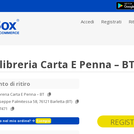
Accedi
Registrati
Rit
ibreria Carta E Penna – B
to di ritiro
breria Carta E Penna – BT
seppe Palmitessa 58, 76121 Barletta (BT)
7471
REGIST
zo nel mio ordine?
Esempio