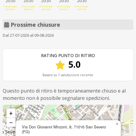
20:30
20:30
20:30
20:30
20:30
Chiuso per
Chiuso per
Chiuso per
Chiuso per
Chiuso per
pranzo
pranzo
pranzo
pranzo
pranzo
Prossime chiusure
Dal 27-07-2026 al 09-08-2026
RATING PUNTO DI RITIRO
5.0
Basato su 1 valutazione recente
Questo punto di ritiro è temporaneamente chiuso e al
momento non è possibile segnalare spedizioni.
+
−
×
Via Don Giovanni Minzoni, 8, 71016 San Severo
(FG)