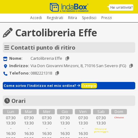
Hai un'attività?
Accedi
Registrati
Ritira
Spedisci
Prezzi
Cartolibreria Effe
Contatti punto di ritiro
Nome:
Cartolibreria Effe
Indirizzo:
Via Don Giovanni Minzoni, 8, 71016 San Severo (FG)
Telefono:
0882221318
Come scrivo l'indirizzo nel mio ordine?
Esempio
Orari
Lun
Mar
Mer
Gio
Ven
Sab
Dom
07:30
07:30
07:30
07:30
07:30
07:30
Chiuso
13:30
13:30
13:30
13:30
13:30
13:30
-
-
-
-
-
Chiuso al
pomeriggio
16:30
16:30
16:30
16:30
16:30