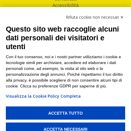
Accessibilità
Follow Us
Rifiuta cookie non necessari ✕
Facebook
Questo sito web raccoglie alcuni
Linkedin
dati personali dei visitatori e
utenti
I nostri punti di ritiro e spedizione pacchi nelle
maggiori città italiane
Con il tuo consenso, noi e i nostri partner utilizziamo i cookie e
tecnologie simili per archiviare, accedere ed elaborare i dati
Torino
|
Milano
|
Roma
|
Bologna
|
Firenze
|
Genova
|
personali come, ad esempio, la visita al sito web o la
Napoli
|
Varese
personalizzazione degli annunci. Poiché rispettiamo il tuo diritto
alla privacy, è possibile scegliere di non consentire alcuni tipi di
cookie. Clicca su preferenze GDPR per saperne di più.
Visualizza la Cookie Policy Completa
©2026 IndaBox srl
PI/CF/N°Iscr.: 10821360012 | REA: RM 1494760 | Cap.Soc.: 50.000€ |
Whistleblowing
|
Privacy
|
Preferenze Cookies
ACCETTA TUTTO
IndaBox | Oltre 11.500 punti di ritiro tra Bar, Tabaccai, Edicole e Kipoint per
ritirare i tuoi acquisti online e spedire i tuoi pacchi.
ACCETTA NECESSARI