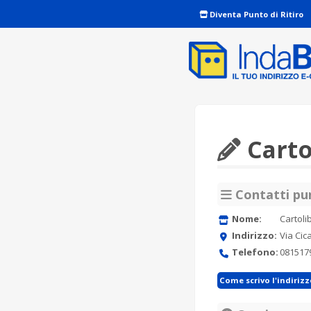
Diventa Punto di Ritiro
Carto
Contatti pun
Nome:
Cartoli
Indirizzo:
Via Cic
Telefono:
081517
Come scrivo l'indiriz