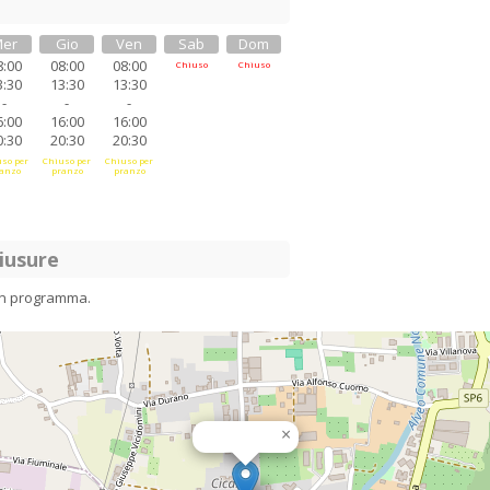
er
Gio
Ven
Sab
Dom
8:00
08:00
08:00
Chiuso
Chiuso
3:30
13:30
13:30
-
-
-
6:00
16:00
16:00
0:30
20:30
20:30
so per
Chiuso per
Chiuso per
anzo
pranzo
pranzo
iusure
in programma.
×