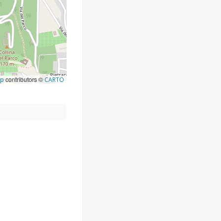
contributors ©
ap
CARTO