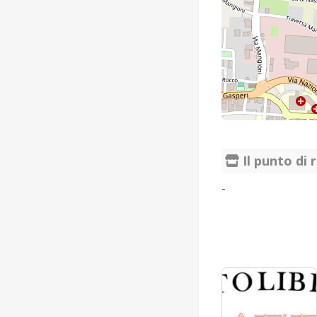
Il punto di r
-