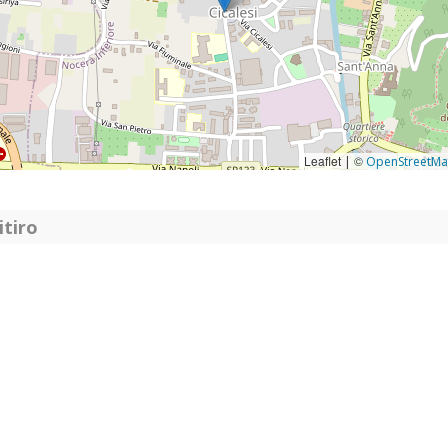
Leaflet
©
|
OpenStreetM
itiro