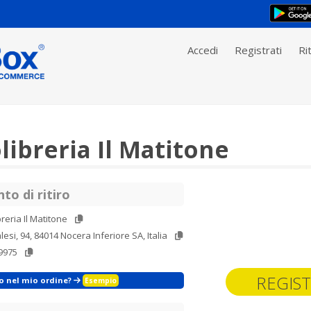
Accedi
Registrati
Rit
libreria Il Matitone
to di ritiro
breria Il Matitone
alesi, 94, 84014 Nocera Inferiore SA, Italia
9975
REGIST
zo nel mio ordine?
Esempio