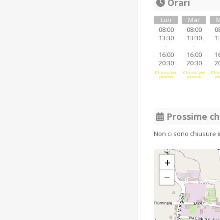
Orari
Lun
Mar
M
08:00
08:00
0
13:30
13:30
1
-
-
16:00
16:00
1
20:30
20:30
2
Chiuso per
Chiuso per
Chiu
pranzo
pranzo
pr
Prossime ch
Non ci sono chiusure 
+
−