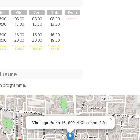
er
Gio
Ven
Sab
Dom
8:00
08:00
08:00
08:30
Chiuso
3:30
13:30
13:30
13:30
-
-
-
-
6:00
16:00
16:00
16:30
0:00
20:00
20:00
19:30
so per
Chiuso per
Chiuso per
Chiuso per
anzo
pranzo
pranzo
pranzo
iusure
in programma.
×
Via Lago Patria 16, 80014 Giugliano (NA)