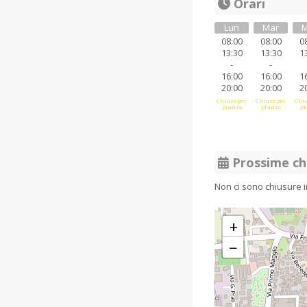
Orari
Lun
Mar
M
08:00
08:00
0
13:30
13:30
1
-
-
16:00
16:00
1
20:00
20:00
2
Chiuso per
Chiuso per
Chiu
pranzo
pranzo
pr
Prossime ch
Non ci sono chiusure 
+
−