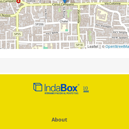
Leaflet
©
|
OpenStreetM
About