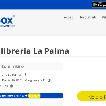
Accedi
Registrati
Rit
libreria La Palma
to di ritiro
breria La Palma
o Patria 16, 80014 Giugliano (NA)
73320
REGIST
zo nel mio ordine?
Esempio