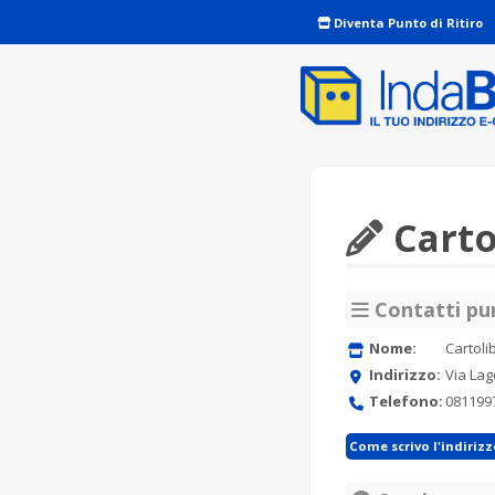
Diventa Punto di Ritiro
Carto
Contatti pun
Nome:
Cartoli
Indirizzo:
Via Lag
Telefono:
081199
Come scrivo l'indiriz