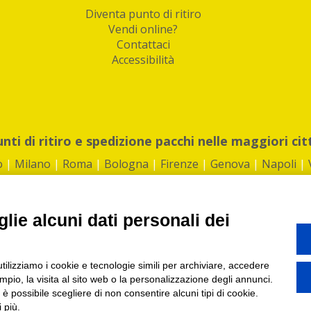
Diventa punto di ritiro
Vendi online?
Contattaci
Accessibilità
unti di ritiro e spedizione pacchi nelle maggiori cit
o
|
Milano
|
Roma
|
Bologna
|
Firenze
|
Genova
|
Napoli
|
lie alcuni dati personali dei
©2026 IndaBox srl
utilizziamo i cookie e tecnologie simili per archiviare, accedere
1360012 | REA: RM 1494760 | Cap.Soc.: 50.000€ |
Whistleblowing
|
Privacy
|
ti di ritiro tra Bar, Tabaccai, Edicole e Kipoint per ritirare i tuoi acquisti onli
pio, la visita al sito web o la personalizzazione degli annunci.
, è possibile scegliere di non consentire alcuni tipi di cookie.
 più.