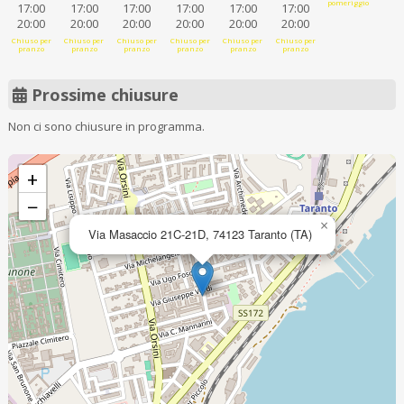
pomeriggio
17:00
17:00
17:00
17:00
17:00
17:00
20:00
20:00
20:00
20:00
20:00
20:00
Chiuso per
Chiuso per
Chiuso per
Chiuso per
Chiuso per
Chiuso per
pranzo
pranzo
pranzo
pranzo
pranzo
pranzo
Prossime chiusure
Non ci sono chiusure in programma.
+
−
×
Via Masaccio 21C-21D, 74123 Taranto (TA)