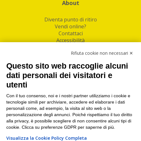
About
Diventa punto di ritiro
Vendi online?
Contattaci
Accessibilità
Follow Us
Rifiuta cookie non necessari ✕
Facebook
Questo sito web raccoglie alcuni
Linkedin
dati personali dei visitatori e
utenti
I nostri punti di ritiro e spedizione pacchi nelle
maggiori città italiane
Con il tuo consenso, noi e i nostri partner utilizziamo i cookie e
tecnologie simili per archiviare, accedere ed elaborare i dati
Torino
|
Milano
|
Roma
|
Bologna
|
Firenze
|
Genova
|
personali come, ad esempio, la visita al sito web o la
Napoli
|
Varese
personalizzazione degli annunci. Poiché rispettiamo il tuo diritto
alla privacy, è possibile scegliere di non consentire alcuni tipi di
cookie. Clicca su preferenze GDPR per saperne di più.
Visualizza la Cookie Policy Completa