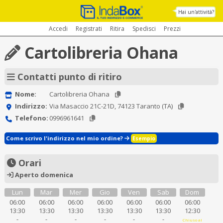
Hai un'attività?
Accedi
Registrati
Ritira
Spedisci
Prezzi
Cartolibreria Ohana
Contatti punto di ritiro
Nome:
Cartolibreria Ohana
Indirizzo:
Via Masaccio 21C-21D, 74123 Taranto (TA)
Telefono:
0996961641
Come scrivo l'indirizzo nel mio ordine?
Esempio
Orari
Aperto domenica
Lun
Mar
Mer
Gio
Ven
Sab
Dom
06:00
06:00
06:00
06:00
06:00
06:00
06:00
13:30
13:30
13:30
13:30
13:30
13:30
12:30
-
-
-
-
-
-
Chiuso al