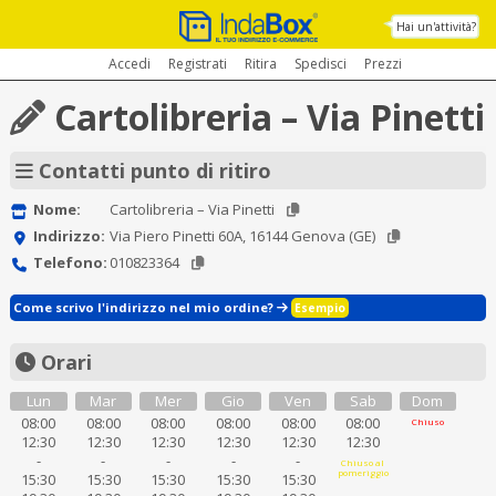
Hai un'attività?
Accedi
Registrati
Ritira
Spedisci
Prezzi
Cartolibreria – Via Pinetti
Contatti punto di ritiro
Nome:
Cartolibreria – Via Pinetti
Indirizzo:
Via Piero Pinetti 60A, 16144 Genova (GE)
Telefono:
010823364
Come scrivo l'indirizzo nel mio ordine?
Esempio
Orari
Lun
Mar
Mer
Gio
Ven
Sab
Dom
08:00
08:00
08:00
08:00
08:00
08:00
Chiuso
12:30
12:30
12:30
12:30
12:30
12:30
-
-
-
-
-
Chiuso al
pomeriggio
15:30
15:30
15:30
15:30
15:30