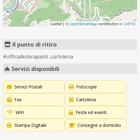
Leaflet
©
contributors ©
|
OpenStreetMap
CARTO
Il punto di ritiro
#officialkobrapaint ,cartoleria
Servizi disponibili
Servizi Postali
Fotocopie
Fax
Cartoleria
WiFi
Feste ed eventi
Stampa Digitale
Consegne a domicilio