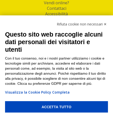
Vendi online?
Contattaci
Accessibilità
Follow Us
Rifiuta cookie non necessari ✕
Facebook
Questo sito web raccoglie alcuni
Linkedin
dati personali dei visitatori e
utenti
I nostri punti di ritiro e spedizione pacchi nelle
maggiori città italiane
Con il tuo consenso, noi e i nostri partner utilizziamo i cookie e
tecnologie simili per archiviare, accedere ed elaborare i dati
Torino
|
Milano
|
Roma
|
Bologna
|
Firenze
|
Genova
|
personali come, ad esempio, la visita al sito web o la
Napoli
|
Varese
personalizzazione degli annunci. Poiché rispettiamo il tuo diritto
alla privacy, è possibile scegliere di non consentire alcuni tipi di
cookie. Clicca su preferenze GDPR per saperne di più.
Visualizza la Cookie Policy Completa
©2026 IndaBox srl
PI/CF/N°Iscr.: 10821360012 | REA: RM 1494760 | Cap.Soc.: 50.000€ |
Whistleblowing
|
Privacy
|
Preferenze Cookies
ACCETTA TUTTO
IndaBox | Oltre 11.500 punti di ritiro tra Bar, Tabaccai, Edicole e Kipoint per