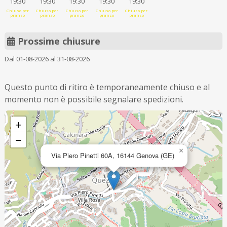
19:30
19:30
19:30
19:30
19:30
Chiuso per
Chiuso per
Chiuso per
Chiuso per
Chiuso per
pranzo
pranzo
pranzo
pranzo
pranzo
Prossime chiusure
Dal 01-08-2026 al 31-08-2026
Questo punto di ritiro è temporaneamente chiuso e al
momento non è possibile segnalare spedizioni.
+
−
×
Via Piero Pinetti 60A, 16144 Genova (GE)