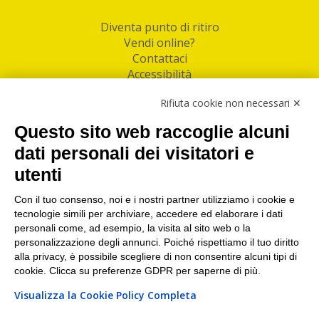
Diventa punto di ritiro
Vendi online?
Contattaci
Accessibilità
Follow Us
Rifiuta cookie non necessari ✕
Facebook
Questo sito web raccoglie alcuni
Linkedin
dati personali dei visitatori e
utenti
I nostri punti di ritiro e spedizione pacchi nelle
maggiori città italiane
Con il tuo consenso, noi e i nostri partner utilizziamo i cookie e
tecnologie simili per archiviare, accedere ed elaborare i dati
Torino
|
Milano
|
Roma
|
Bologna
|
Firenze
|
Genova
|
personali come, ad esempio, la visita al sito web o la
Napoli
|
Varese
personalizzazione degli annunci. Poiché rispettiamo il tuo diritto
alla privacy, è possibile scegliere di non consentire alcuni tipi di
cookie. Clicca su preferenze GDPR per saperne di più.
Visualizza la Cookie Policy Completa
©2026 IndaBox srl