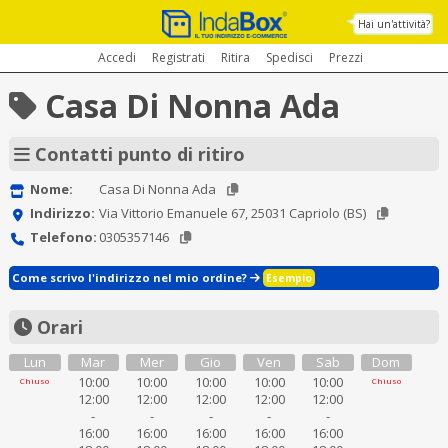
Hai un'attività?
Accedi
Registrati
Ritira
Spedisci
Prezzi
Casa Di Nonna Ada
Contatti punto di ritiro
Nome:
Casa Di Nonna Ada
Indirizzo:
Via Vittorio Emanuele 67, 25031 Capriolo (BS)
Telefono:
0305357146
Come scrivo l'indirizzo nel mio ordine?
Esempio
Orari
Lun
Mar
Mer
Gio
Ven
Sab
Dom
10:00
10:00
10:00
10:00
10:00
Chiuso
Chiuso
12:00
12:00
12:00
12:00
12:00
-
-
-
-
-
16:00
16:00
16:00
16:00
16:00