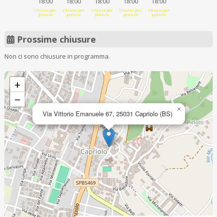
18:00
18:00
18:00
18:00
18:00
Chiuso per
Chiuso per
Chiuso per
Chiuso per
Chiuso per
pranzo
pranzo
pranzo
pranzo
pranzo
Prossime chiusure
Non ci sono chiusure in programma.
+
−
×
Via Vittorio Emanuele 67, 25031 Capriolo (BS)