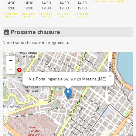
pomeriggio
pomeriggio
14:30
14:30
14:30
14:30
14:30
19:00
19:00
19:00
19:00
19:00
Chiuso per
Chiuso per
Chiuso per
Chiuso per
Chiuso per
pranzo
pranzo
pranzo
pranzo
pranzo
Prossime chiusure
Non ci sono chiusure in programma.
+
−
×
Via Porta Imperiale 56, 98123 Messina (ME)