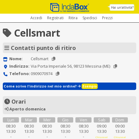
Hai un'attività?
Accedi
Registrati
Ritira
Spedisci
Prezzi
Cellsmart
Contatti punto di ritiro
Nome:
Cellsmart
Indirizzo:
Via Porta Imperiale 56, 98123 Messina (ME)
Telefono:
0909070974
Come scrivo l'indirizzo nel mio ordine?
Esempio
Orari
Aperto domenica
Lun
Mar
Mer
Gio
Ven
Sab
Dom
08:30
08:30
08:30
08:30
08:30
09:00
09:00
13:30
13:30
13:30
13:30
13:30
13:30
13:30
-
-
-
-
-
Chiuso al
Chiuso al