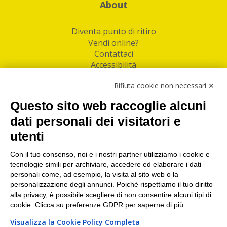
About
Diventa punto di ritiro
Vendi online?
Contattaci
Accessibilità
Follow Us
Rifiuta cookie non necessari ✕
Facebook
Questo sito web raccoglie alcuni
Linkedin
dati personali dei visitatori e
utenti
I nostri punti di ritiro e spedizione pacchi nelle
maggiori città italiane
Con il tuo consenso, noi e i nostri partner utilizziamo i cookie e
tecnologie simili per archiviare, accedere ed elaborare i dati
Torino
|
Milano
|
Roma
|
Bologna
|
Firenze
|
Genova
|
personali come, ad esempio, la visita al sito web o la
Napoli
|
Varese
personalizzazione degli annunci. Poiché rispettiamo il tuo diritto
alla privacy, è possibile scegliere di non consentire alcuni tipi di
cookie. Clicca su preferenze GDPR per saperne di più.
Visualizza la Cookie Policy Completa