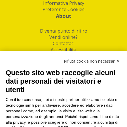
Informativa Privacy
Preferenze Cookies
About
Diventa punto di ritiro
Vendi online?
Contattaci
Accessibilità
Follow Us
Rifiuta cookie non necessari ✕
Facebook
Questo sito web raccoglie alcuni
Linkedin
dati personali dei visitatori e
utenti
I nostri punti di ritiro e spedizione pacchi nelle
maggiori città italiane
Con il tuo consenso, noi e i nostri partner utilizziamo i cookie e
tecnologie simili per archiviare, accedere ed elaborare i dati
Torino
|
Milano
|
Roma
|
Bologna
|
Firenze
|
Genova
|
personali come, ad esempio, la visita al sito web o la
Napoli
|
Varese
personalizzazione degli annunci. Poiché rispettiamo il tuo diritto
alla privacy, è possibile scegliere di non consentire alcuni tipi di