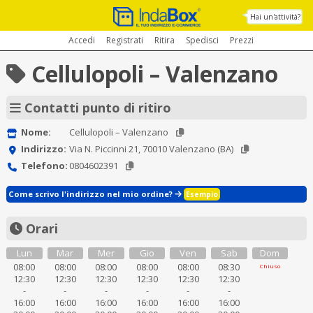
Hai un'attività?
Accedi
Registrati
Ritira
Spedisci
Prezzi
Cellulopoli – Valenzano
Contatti punto di ritiro
Nome:
Cellulopoli – Valenzano
Indirizzo:
Via N. Piccinni 21, 70010 Valenzano (BA)
Telefono:
0804602391
Come scrivo l'indirizzo nel mio ordine?
Esempio
Orari
Lun
Mar
Mer
Gio
Ven
Sab
Dom
08:00
08:00
08:00
08:00
08:00
08:30
Chiuso
12:30
12:30
12:30
12:30
12:30
12:30
-
-
-
-
-
-
16:00
16:00
16:00
16:00
16:00
16:00