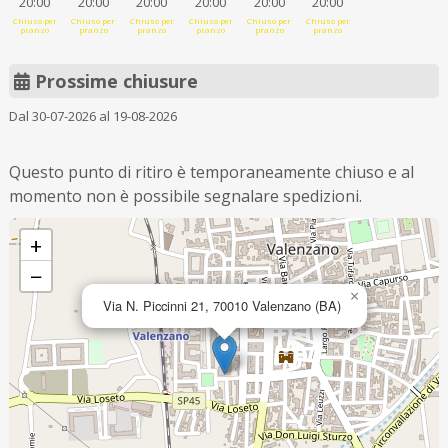
20:00
20:00
20:00
20:00
20:00
20:00
Chiuso per
Chiuso per
Chiuso per
Chiuso per
Chiuso per
Chiuso per
pranzo
pranzo
pranzo
pranzo
pranzo
pranzo
Prossime chiusure
Dal 30-07-2026 al 19-08-2026
Questo punto di ritiro è temporaneamente chiuso e al
momento non è possibile segnalare spedizioni.
+
−
×
Via N. Piccinni 21, 70010 Valenzano (BA)