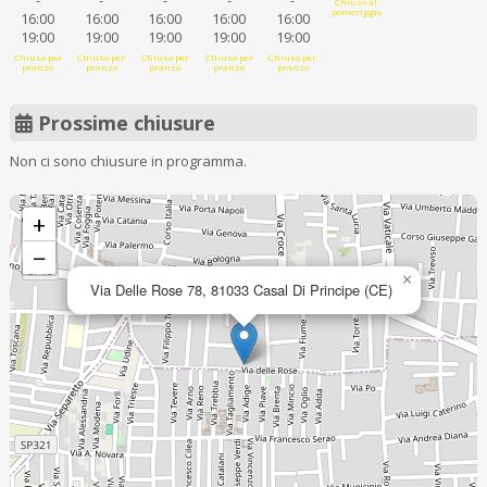
-
-
-
-
-
Chiuso al
pomeriggio
16:00
16:00
16:00
16:00
16:00
19:00
19:00
19:00
19:00
19:00
Chiuso per
Chiuso per
Chiuso per
Chiuso per
Chiuso per
pranzo
pranzo
pranzo
pranzo
pranzo
Prossime chiusure
Non ci sono chiusure in programma.
+
−
×
Via Delle Rose 78, 81033 Casal Di Principe (CE)