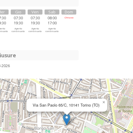
er
Gio
Ven
Sab
Dom
7:30
07:30
07:30
08:00
Chiuso
9:30
19:30
19:30
17:00
erto
Aperto
Aperto
Aperto
inuato
continuato
continuato
continuato
iusure
8-2026
×
Via San Paolo 65/C, 10141 Torino (TO)