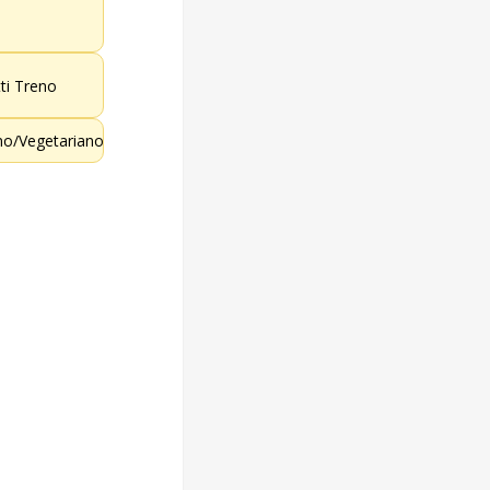
tti Treno
o/Vegetariano