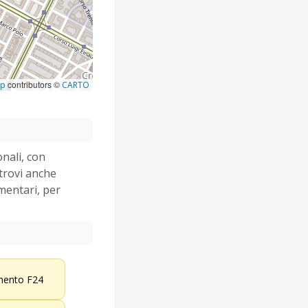
contributors ©
ap
CARTO
onali, con
 trovi anche
imentari, per
ento F24