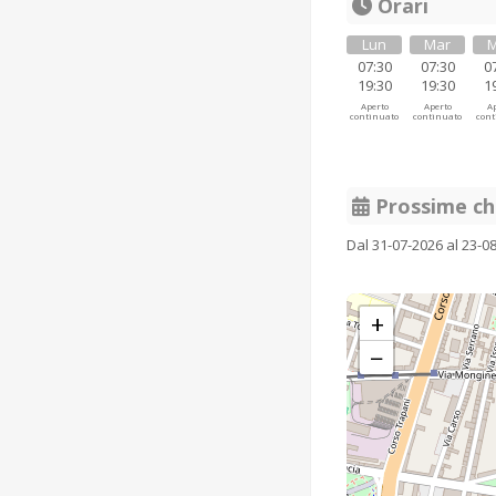
Orari
Lun
Mar
M
07:30
07:30
0
19:30
19:30
1
Aperto
Aperto
Ap
continuato
continuato
cont
Prossime ch
Dal 31-07-2026 al 23-0
+
−