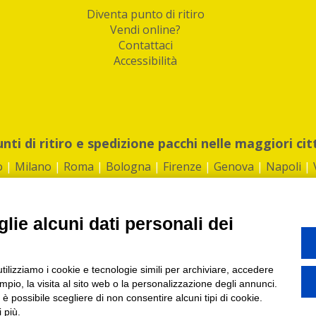
Diventa punto di ritiro
Vendi online?
Contattaci
Accessibilità
unti di ritiro e spedizione pacchi nelle maggiori cit
o
|
Milano
|
Roma
|
Bologna
|
Firenze
|
Genova
|
Napoli
|
lie alcuni dati personali dei
©2026 IndaBox srl
utilizziamo i cookie e tecnologie simili per archiviare, accedere
1360012 | REA: RM 1494760 | Cap.Soc.: 50.000€ |
Whistleblowing
|
Privacy
|
ti di ritiro tra Bar, Tabaccai, Edicole e Kipoint per ritirare i tuoi acquisti onli
pio, la visita al sito web o la personalizzazione degli annunci.
, è possibile scegliere di non consentire alcuni tipi di cookie.
 più.