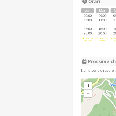
Orari
Lun
Mar
M
09:00
09:00
0
13:00
13:00
1
-
-
16:00
16:00
1
20:00
20:00
2
Chiuso per
Chiuso per
Chiu
pranzo
pranzo
pr
Prossime ch
Non ci sono chiusure 
+
−