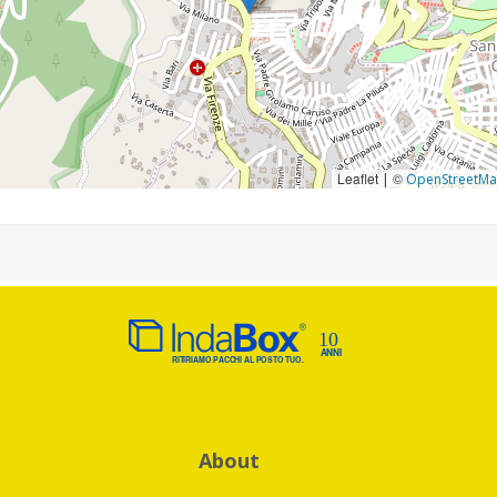
Leaflet
©
|
OpenStreetM
About