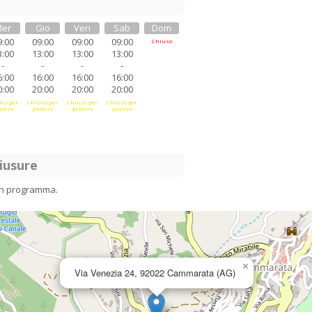
er
Gio
Ven
Sab
Dom
9:00
09:00
09:00
09:00
Chiuso
3:00
13:00
13:00
13:00
-
-
-
-
6:00
16:00
16:00
16:00
0:00
20:00
20:00
20:00
so per
Chiuso per
Chiuso per
Chiuso per
anzo
pranzo
pranzo
pranzo
iusure
in programma.
×
Via Venezia 24, 92022 Cammarata (AG)