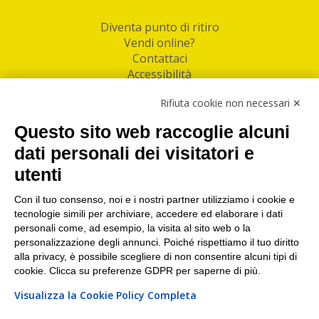
Diventa punto di ritiro
Vendi online?
Contattaci
Accessibilità
Follow Us
Rifiuta cookie non necessari ✕
Facebook
Questo sito web raccoglie alcuni
Linkedin
dati personali dei visitatori e
utenti
I nostri punti di ritiro e spedizione pacchi nelle
maggiori città italiane
Con il tuo consenso, noi e i nostri partner utilizziamo i cookie e
tecnologie simili per archiviare, accedere ed elaborare i dati
Torino
|
Milano
|
Roma
|
Bologna
|
Firenze
|
Genova
|
personali come, ad esempio, la visita al sito web o la
Napoli
|
Varese
personalizzazione degli annunci. Poiché rispettiamo il tuo diritto
alla privacy, è possibile scegliere di non consentire alcuni tipi di
cookie. Clicca su preferenze GDPR per saperne di più.
Visualizza la Cookie Policy Completa
©2026 IndaBox srl