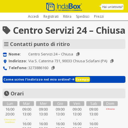
Hai un'attività?
Accedi
Registrati
Ritira
Spedisci
Prezzi
Centro Servizi 24 – Chiusa
Contatti punto di ritiro
Nome:
Centro Servizi 24 – Chiusa
Indirizzo:
Via S. Caterina 731, 90033 Chiusa Sclafani (PA)
Telefono:
3273886160
Come scrivo l'indirizzo nel mio ordine?
Esempio
Orari
Lun
Mar
Mer
Gio
Ven
Sab
Dom
16:00
09:00
09:00
09:00
09:00
09:00
Chiuso
20:00
13:00
13:00
13:00
13:00
13:00
-
-
-
-
-
Chiuso al
mattino
16:00
16:00
16:00
16:00
16:00