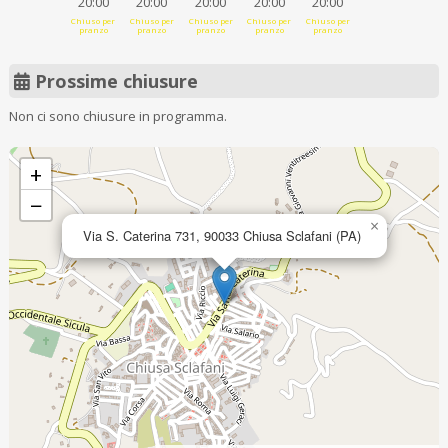
20:00
20:00
20:00
20:00
20:00
Chiuso per
Chiuso per
Chiuso per
Chiuso per
Chiuso per
pranzo
pranzo
pranzo
pranzo
pranzo
Prossime chiusure
Non ci sono chiusure in programma.
+
−
×
Via S. Caterina 731, 90033 Chiusa Sclafani (PA)