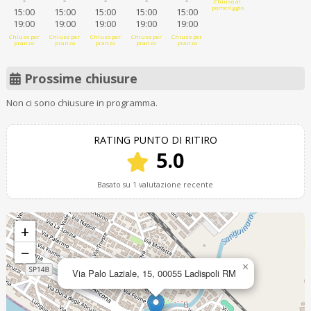
-
-
-
-
-
Chiuso al
pomeriggio
15:00
15:00
15:00
15:00
15:00
19:00
19:00
19:00
19:00
19:00
Chiuso per
Chiuso per
Chiuso per
Chiuso per
Chiuso per
pranzo
pranzo
pranzo
pranzo
pranzo
Prossime chiusure
Non ci sono chiusure in programma.
RATING PUNTO DI RITIRO
5.0
Basato su 1 valutazione recente
+
−
×
Via Palo Laziale, 15, 00055 Ladispoli RM