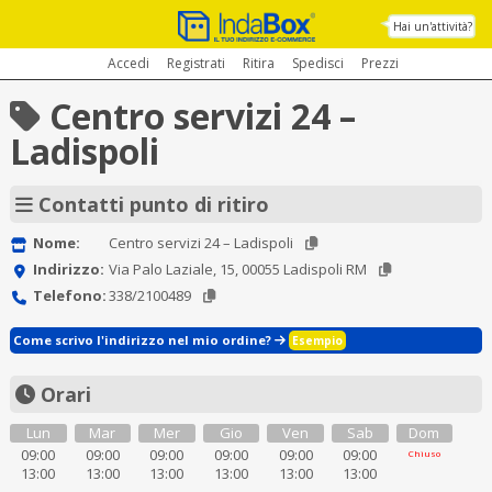
Hai un'attività?
Accedi
Registrati
Ritira
Spedisci
Prezzi
Centro servizi 24 –
Ladispoli
Contatti punto di ritiro
Nome:
Centro servizi 24 – Ladispoli
Indirizzo:
Via Palo Laziale, 15, 00055 Ladispoli RM
Telefono:
338/2100489
Come scrivo l'indirizzo nel mio ordine?
Esempio
Orari
Lun
Mar
Mer
Gio
Ven
Sab
Dom
09:00
09:00
09:00
09:00
09:00
09:00
Chiuso
13:00
13:00
13:00
13:00
13:00
13:00