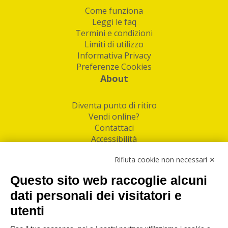
Come funziona
Leggi le faq
Termini e condizioni
Limiti di utilizzo
Informativa Privacy
Preferenze Cookies
About
Diventa punto di ritiro
Vendi online?
Contattaci
Accessibilità
Follow Us
Rifiuta cookie non necessari ✕
Facebook
Questo sito web raccoglie alcuni
Linkedin
dati personali dei visitatori e
utenti
I nostri punti di ritiro e spedizione pacchi nelle
maggiori città italiane