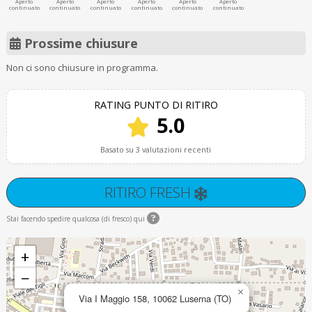
Aperto
Aperto
Aperto
Aperto
Aperto
Aperto
continuato
continuato
continuato
continuato
continuato
continuato
Prossime chiusure
Non ci sono chiusure in programma.
RATING PUNTO DI RITIRO
5.0
Basato su 3 valutazioni recenti
RITIRO FRESH
Stai facendo spedire qualcosa (di fresco) qui
+
−
×
Via I Maggio 158, 10062 Luserna (TO)