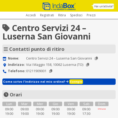
Hai un'attività?
Accedi
Registrati
Ritira
Spedisci
Prezzi
Centro Servizi 24 –
Luserna San Giovanni
Contatti punto di ritiro
Nome:
Centro Servizi 24 – Luserna San Giovanni
Indirizzo:
Via I Maggio 158, 10062 Luserna (TO)
Telefono:
01211909001
Come scrivo l'indirizzo nel mio ordine?
Esempio
Orari
Lun
Mar
Mer
Gio
Ven
Sab
Dom
09:00
09:00
09:00
09:00
09:00
09:00
Chiuso
19:00
19:00
19:00
19:00
19:00
17:30