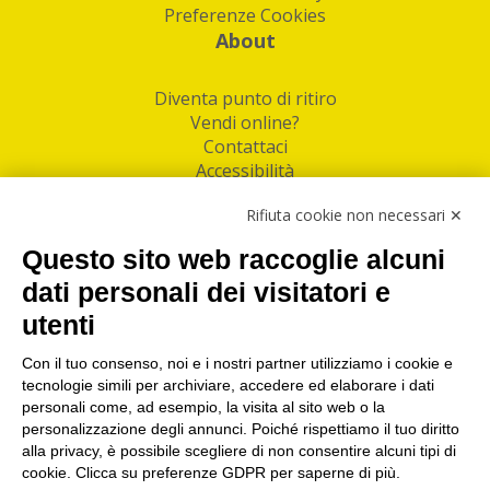
Preferenze Cookies
About
Diventa punto di ritiro
Vendi online?
Contattaci
Accessibilità
Follow Us
Rifiuta cookie non necessari ✕
Facebook
Questo sito web raccoglie alcuni
Linkedin
dati personali dei visitatori e
utenti
I nostri punti di ritiro e spedizione pacchi nelle
maggiori città italiane
Con il tuo consenso, noi e i nostri partner utilizziamo i cookie e
tecnologie simili per archiviare, accedere ed elaborare i dati
Torino
|
Milano
|
Roma
|
Bologna
|
Firenze
|
Genova
|
personali come, ad esempio, la visita al sito web o la
Napoli
|
Varese
personalizzazione degli annunci. Poiché rispettiamo il tuo diritto
alla privacy, è possibile scegliere di non consentire alcuni tipi di
cookie. Clicca su preferenze GDPR per saperne di più.