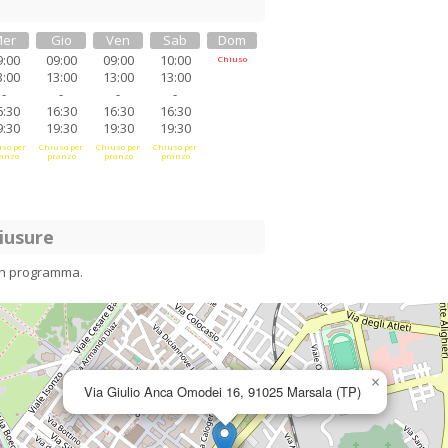
er
Gio
Ven
Sab
Dom
9:00
09:00
09:00
10:00
Chiuso
3:00
13:00
13:00
13:00
-
-
-
-
6:30
16:30
16:30
16:30
9:30
19:30
19:30
19:30
so per
Chiuso per
Chiuso per
Chiuso per
anzo
pranzo
pranzo
pranzo
iusure
in programma.
×
Via Giulio Anca Omodei 16, 91025 Marsala (TP)