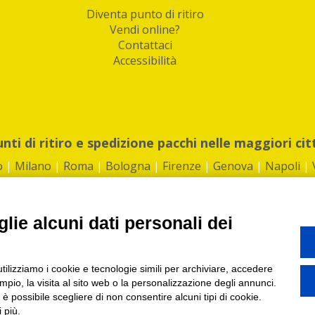
Diventa punto di ritiro
Vendi online?
Contattaci
Accessibilità
unti di ritiro e spedizione pacchi nelle maggiori cit
o
|
Milano
|
Roma
|
Bologna
|
Firenze
|
Genova
|
Napoli
|
lie alcuni dati personali dei
©2026 IndaBox srl
utilizziamo i cookie e tecnologie simili per archiviare, accedere
1360012 | REA: RM 1494760 | Cap.Soc.: 50.000€ |
Whistleblowing
|
Privacy
|
ti di ritiro tra Bar, Tabaccai, Edicole e Kipoint per ritirare i tuoi acquisti onli
pio, la visita al sito web o la personalizzazione degli annunci.
, è possibile scegliere di non consentire alcuni tipi di cookie.
 più.