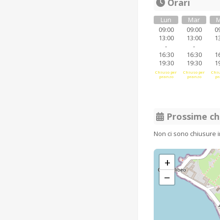
Orari
Lun
Mar
M
09:00
09:00
0
13:00
13:00
1
-
-
16:30
16:30
1
19:30
19:30
1
Chiuso per
Chiuso per
Chiu
pranzo
pranzo
pr
Prossime ch
Non ci sono chiusure 
+
−