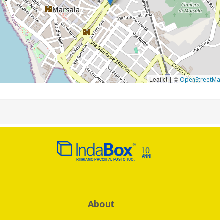
Leaflet
©
|
OpenStreetM
About