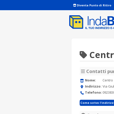
Diventa Punto di Ritiro
Centr
Contatti pun
Nome:
Centro 
Indirizzo:
Via Giu
Telefono:
092383
Come scrivo l'indiriz