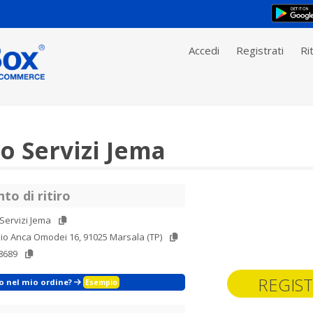
Accedi
Registrati
Rit
o Servizi Jema
to di ritiro
Servizi Jema
lio Anca Omodei 16, 91025 Marsala (TP)
8689
REGIST
zo nel mio ordine?
Esempio