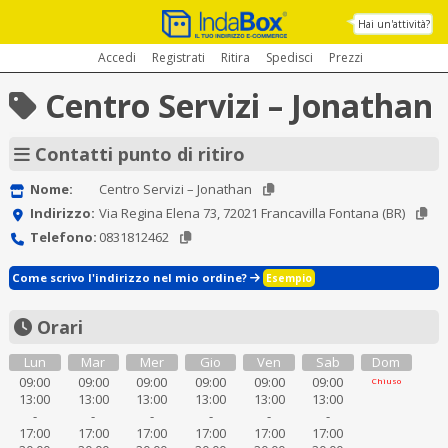
Hai un'attività?
Accedi
Registrati
Ritira
Spedisci
Prezzi
Centro Servizi – Jonathan
Contatti punto di ritiro
Nome:
Centro Servizi – Jonathan
Indirizzo:
Via Regina Elena 73, 72021 Francavilla Fontana (BR)
Telefono:
0831812462
Come scrivo l'indirizzo nel mio ordine?
Esempio
Orari
Lun
Mar
Mer
Gio
Ven
Sab
Dom
09:00
09:00
09:00
09:00
09:00
09:00
Chiuso
13:00
13:00
13:00
13:00
13:00
13:00
-
-
-
-
-
-
17:00
17:00
17:00
17:00
17:00
17:00