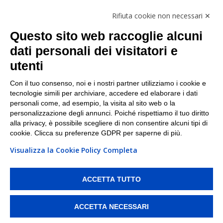
Follow Us
Rifiuta cookie non necessari ✕
Facebook
Questo sito web raccoglie alcuni
Linkedin
dati personali dei visitatori e
utenti
I nostri punti di ritiro e spedizione pacchi nelle
maggiori città italiane
Con il tuo consenso, noi e i nostri partner utilizziamo i cookie e
tecnologie simili per archiviare, accedere ed elaborare i dati
Torino
|
Milano
|
Roma
|
Bologna
|
Firenze
|
Genova
|
personali come, ad esempio, la visita al sito web o la
Napoli
|
Varese
personalizzazione degli annunci. Poiché rispettiamo il tuo diritto
alla privacy, è possibile scegliere di non consentire alcuni tipi di
cookie. Clicca su preferenze GDPR per saperne di più.
Visualizza la Cookie Policy Completa
©2026 IndaBox srl
PI/CF/N°Iscr.: 10821360012 | REA: RM 1494760 | Cap.Soc.: 50.000€ |
Whistleblowing
|
Privacy
|
Preferenze Cookies
ACCETTA TUTTO
IndaBox | Oltre 11.500 punti di ritiro tra Bar, Tabaccai, Edicole e Kipoint per
ritirare i tuoi acquisti online e spedire i tuoi pacchi.
ACCETTA NECESSARI