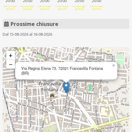
20:00
20:00
20:00
20:00
20:00
20:00
Chiuso per
Chiuso per
Chiuso per
Chiuso per
Chiuso per
Chiuso per
pranzo
pranzo
pranzo
pranzo
pranzo
pranzo
Prossime chiusure
Dal 15-08-2026 al 16-08-2026
+
−
×
Via Regina Elena 73, 72021 Francavilla Fontana
(BR)