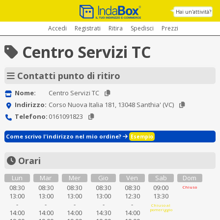
Hai un'attività?
Accedi
Registrati
Ritira
Spedisci
Prezzi
Centro Servizi TC
Contatti punto di ritiro
Nome:
Centro Servizi TC
Indirizzo:
Corso Nuova Italia 181, 13048 Santhia' (VC)
Telefono:
0161091823
Come scrivo l'indirizzo nel mio ordine?
Esempio
Orari
Lun
Mar
Mer
Gio
Ven
Sab
Dom
08:30
08:30
08:30
08:30
08:30
09:00
Chiuso
13:00
13:00
13:00
13:00
12:30
13:30
-
-
-
-
-
Chiuso al
pomeriggio
14:00
14:00
14:00
14:30
14:00