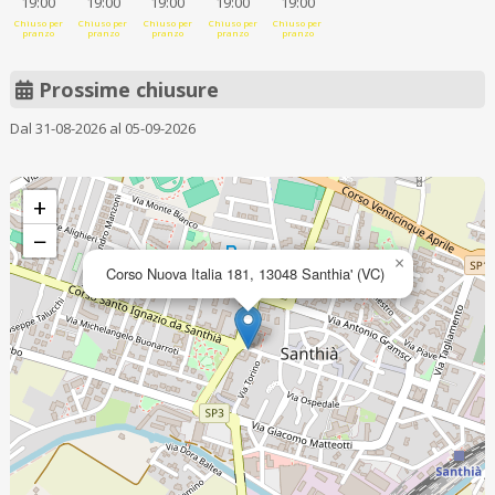
19:00
19:00
19:00
19:00
19:00
Chiuso per
Chiuso per
Chiuso per
Chiuso per
Chiuso per
pranzo
pranzo
pranzo
pranzo
pranzo
Prossime chiusure
Dal 31-08-2026 al 05-09-2026
+
−
×
Corso Nuova Italia 181, 13048 Santhia' (VC)