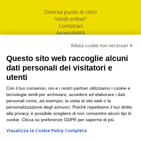
Diventa punto di ritiro
Vendi online?
Contattaci
Accessibilità
Follow Us
Rifiuta cookie non necessari ✕
Facebook
Questo sito web raccoglie alcuni
Linkedin
dati personali dei visitatori e
utenti
I nostri punti di ritiro e spedizione pacchi nelle
maggiori città italiane
Con il tuo consenso, noi e i nostri partner utilizziamo i cookie e
tecnologie simili per archiviare, accedere ed elaborare i dati
Torino
|
Milano
|
Roma
|
Bologna
|
Firenze
|
Genova
|
personali come, ad esempio, la visita al sito web o la
Napoli
|
Varese
personalizzazione degli annunci. Poiché rispettiamo il tuo diritto
alla privacy, è possibile scegliere di non consentire alcuni tipi di
cookie. Clicca su preferenze GDPR per saperne di più.
Visualizza la Cookie Policy Completa
©2026 IndaBox srl