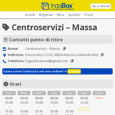
Hai un'attività?
Accedi
Registrati
Ritira
Spedisci
Prezzi
Centroservizi – Massa
Contatti punto di ritiro
Nome:
Centroservizi – Massa
Indirizzo:
Piazza Ricci 21/23, 48024 Massa Lombarda (RA)
Telefono:
logiudiceanna4@gmail.com
Come scrivo l'indirizzo nel mio ordine?
Esempio
Orari
Lun
Mar
Mer
Gio
Ven
Sab
Dom
09:00
09:00
09:00
08:00
09:00
09:00
Chiuso
13:00
12:30
13:00
12:30
12:30
12:30
-
-
-
-
-
Chiuso al
pomeriggio
15:30
15:00
15:30
15:00
15:30