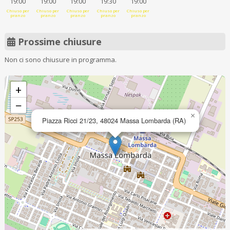
19:00
19:00
19:00
19:30
19:00
Chiuso per
Chiuso per
Chiuso per
Chiuso per
Chiuso per
pranzo
pranzo
pranzo
pranzo
pranzo
Prossime chiusure
Non ci sono chiusure in programma.
+
−
×
Piazza Ricci 21/23, 48024 Massa Lombarda (RA)