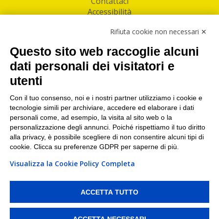
Contattaci
Accessibilità
Follow Us
Rifiuta cookie non necessari ✕
Facebook
Questo sito web raccoglie alcuni
Linkedin
dati personali dei visitatori e
utenti
I nostri punti di ritiro e spedizione pacchi nelle
maggiori città italiane
Con il tuo consenso, noi e i nostri partner utilizziamo i cookie e
tecnologie simili per archiviare, accedere ed elaborare i dati
Torino
|
Milano
|
Roma
|
Bologna
|
Firenze
|
Genova
|
personali come, ad esempio, la visita al sito web o la
Napoli
|
Varese
personalizzazione degli annunci. Poiché rispettiamo il tuo diritto
alla privacy, è possibile scegliere di non consentire alcuni tipi di
cookie. Clicca su preferenze GDPR per saperne di più.
Visualizza la Cookie Policy Completa
©2026 IndaBox srl
PI/CF/N°Iscr.: 10821360012 | REA: RM 1494760 | Cap.Soc.: 50.000€ |
Whistleblowing
|
Privacy
|
Preferenze Cookies
ACCETTA TUTTO
IndaBox | Oltre 11.500 punti di ritiro tra Bar, Tabaccai, Edicole e Kipoint per
ritirare i tuoi acquisti online e spedire i tuoi pacchi.
ACCETTA NECESSARI