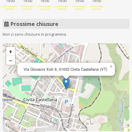
19:00
19:00
19:00
19:00
19:00
19:00
Chiuso per
Chiuso per
Chiuso per
Chiuso per
Chiuso per
Chiuso per
pranzo
pranzo
pranzo
pranzo
pranzo
pranzo
Prossime chiusure
Non ci sono chiusure in programma.
+
−
×
Via Giovanni Xxiii 9, 01033 Civita Castellana (VT)