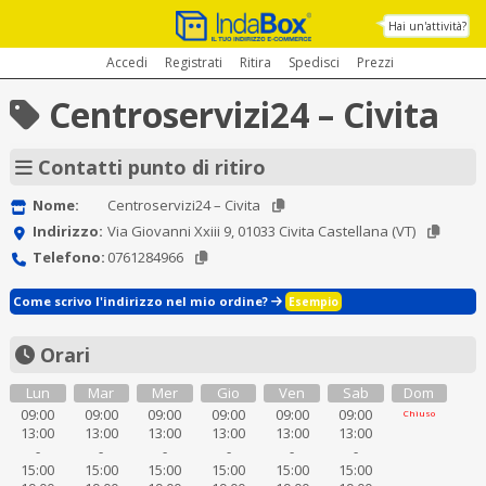
Hai un'attività?
Accedi
Registrati
Ritira
Spedisci
Prezzi
Centroservizi24 – Civita
Contatti punto di ritiro
Nome:
Centroservizi24 – Civita
Indirizzo:
Via Giovanni Xxiii 9, 01033 Civita Castellana (VT)
Telefono:
0761284966
Come scrivo l'indirizzo nel mio ordine?
Esempio
Orari
Lun
Mar
Mer
Gio
Ven
Sab
Dom
09:00
09:00
09:00
09:00
09:00
09:00
Chiuso
13:00
13:00
13:00
13:00
13:00
13:00
-
-
-
-
-
-
15:00
15:00
15:00
15:00
15:00
15:00