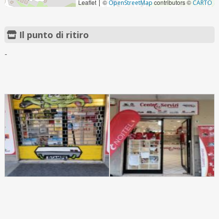
Leaflet
©
contributors ©
|
OpenStreetMap
CARTO
Il punto di ritiro
-