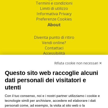
Termini e condizioni
Limiti di utilizzo
Informativa Privacy
Preferenze Cookies
About
Diventa punto di ritiro
Vendi online?
Contattaci
Accessibilità
Follow Us
Rifiuta cookie non necessari ✕
Facebook
Questo sito web raccoglie alcuni
Linkedin
dati personali dei visitatori e
utenti
I nostri punti di ritiro e spedizione pacchi nelle
maggiori città italiane
Con il tuo consenso, noi e i nostri partner utilizziamo i cookie e
tecnologie simili per archiviare, accedere ed elaborare i dati
Torino
|
Milano
|
Roma
|
Bologna
|
Firenze
|
Genova
|
personali come, ad esempio, la visita al sito web o la