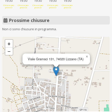
19:30
19:30
19:30
19:30
19:30
Chiuso per
Chiuso per
Chiuso per
Chiuso per
Chiuso per
pranzo
pranzo
pranzo
pranzo
pranzo
Prossime chiusure
Non ci sono chiusure in programma.
+
−
×
Viale Gramsci 131, 74020 Lizzano (TA)