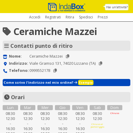
Hai un'attività?
Accedi
Registrati
Ritira
Spedisci
Prezzi
Ceramiche Mazzei
Contatti punto di ritiro
Nome:
Ceramiche Mazzei
Indirizzo:
Viale Gramsci 131, 74020 Lizzano (TA)
Telefono:
0999552178
Come scrivo l'indirizzo nel mio ordine?
Esempio
Orari
Lun
Mar
Mer
Gio
Ven
Sab
Dom
08:30
08:30
08:30
08:30
08:30
08:30
Chiuso
12:30
12:30
12:30
12:30
12:30
12:30
-
-
-
-
-
Chiuso al
pomeriggio
16:30
16:30
16:30
16:30
16:30