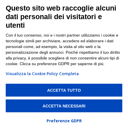
Facebook
Questo sito web raccoglie alcuni
Linkedin
dati personali dei visitatori e
utenti
I nostri punti di ritiro e spedizione pacchi nelle
maggiori città italiane
Con il tuo consenso, noi e i nostri partner utilizziamo i cookie e
tecnologie simili per archiviare, accedere ed elaborare i dati
Torino
|
Milano
|
Roma
|
Bologna
|
Firenze
|
Genova
|
personali come, ad esempio, la visita al sito web o la
Napoli
|
Varese
personalizzazione degli annunci. Poiché rispettiamo il tuo diritto
alla privacy, è possibile scegliere di non consentire alcuni tipi di
cookie. Clicca su preferenze GDPR per saperne di più.
Visualizza la Cookie Policy Completa
©2026 IndaBox srl
PI/CF/N°Iscr.: 10821360012 | REA: RM 1494760 | Cap.Soc.: 50.000€ |
Whistleblowing
|
Privacy
|
Preferenze Cookies
ACCETTA TUTTO
IndaBox | Oltre 11.500 punti di ritiro tra Bar, Tabaccai, Edicole e Kipoint per
ritirare i tuoi acquisti online e spedire i tuoi pacchi.
ACCETTA NECESSARI
Preferenze GDPR