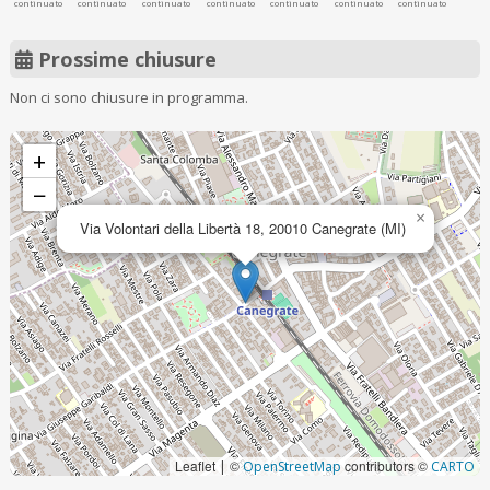
continuato
continuato
continuato
continuato
continuato
continuato
continuato
Prossime chiusure
Non ci sono chiusure in programma.
+
−
×
Via Volontari della Libertà 18, 20010 Canegrate (MI)
Leaflet
©
contributors ©
|
OpenStreetMap
CARTO