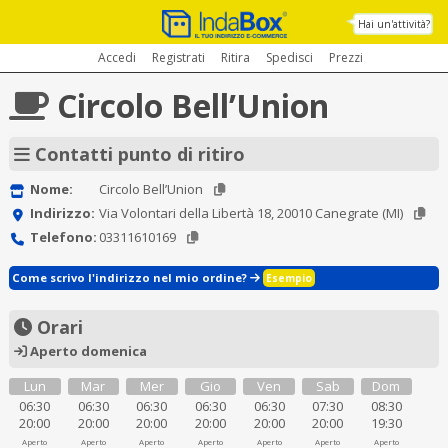
Hai un'attività?
Accedi
Registrati
Ritira
Spedisci
Prezzi
Circolo Bell’Union
Contatti punto di ritiro
Nome:
Circolo Bell’Union
Indirizzo:
Via Volontari della Libertà 18, 20010 Canegrate (MI)
Telefono:
03311610169
Come scrivo l'indirizzo nel mio ordine?
Esempio
Orari
Aperto domenica
Lun
Mar
Mer
Gio
Ven
Sab
Dom
06:30
06:30
06:30
06:30
06:30
07:30
08:30
20:00
20:00
20:00
20:00
20:00
20:00
19:30
Aperto
Aperto
Aperto
Aperto
Aperto
Aperto
Aperto