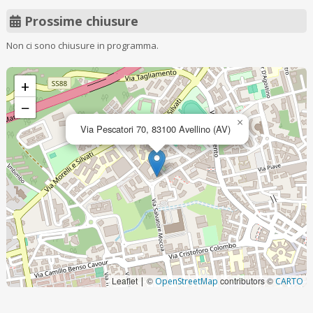
Prossime chiusure
Non ci sono chiusure in programma.
+
−
×
Via Pescatori 70, 83100 Avellino (AV)
Leaflet
©
contributors ©
|
OpenStreetMap
CARTO