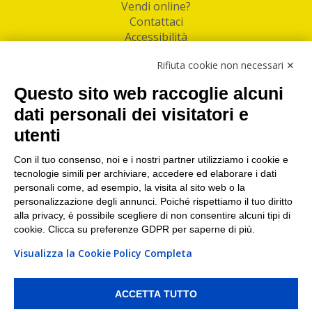
Vendi online?
Contattaci
Accessibilità
Follow Us
Rifiuta cookie non necessari ✕
Facebook
Questo sito web raccoglie alcuni
Linkedin
dati personali dei visitatori e
utenti
I nostri punti di ritiro e spedizione pacchi nelle
maggiori città italiane
Con il tuo consenso, noi e i nostri partner utilizziamo i cookie e
tecnologie simili per archiviare, accedere ed elaborare i dati
Torino
|
Milano
|
Roma
|
Bologna
|
Firenze
|
Genova
|
personali come, ad esempio, la visita al sito web o la
Napoli
|
Varese
personalizzazione degli annunci. Poiché rispettiamo il tuo diritto
alla privacy, è possibile scegliere di non consentire alcuni tipi di
cookie. Clicca su preferenze GDPR per saperne di più.
Visualizza la Cookie Policy Completa
©2026 IndaBox srl
PI/CF/N°Iscr.: 10821360012 | REA: RM 1494760 | Cap.Soc.: 50.000€ |
Whistleblowing
|
Privacy
|
Preferenze Cookies
ACCETTA TUTTO
IndaBox | Oltre 11.500 punti di ritiro tra Bar, Tabaccai, Edicole e Kipoint per