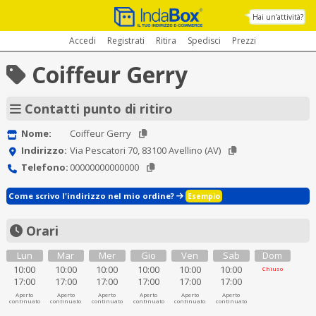
Hai un'attività?
Accedi
Registrati
Ritira
Spedisci
Prezzi
Coiffeur Gerry
Contatti punto di ritiro
Nome:
Coiffeur Gerry
Indirizzo:
Via Pescatori 70, 83100 Avellino (AV)
Telefono:
00000000000000
Come scrivo l'indirizzo nel mio ordine?
Esempio
Orari
Lun
Mar
Mer
Gio
Ven
Sab
Dom
10:00
10:00
10:00
10:00
10:00
10:00
Chiuso
17:00
17:00
17:00
17:00
17:00
17:00
Aperto
Aperto
Aperto
Aperto
Aperto
Aperto
continuato
continuato
continuato
continuato
continuato
continuato