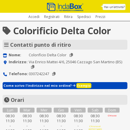
Hai un'attività?
Accedi
Registrati
Ritira
Spedisci
Prezzi
Colorificio Delta Color
Contatti punto di ritiro
Nome:
Colorificio Delta Color
Indirizzo:
Via Enrico Mattei 4/6, 25046 Cazzago San Martino (BS)
Telefono:
0307242247
Come scrivo l'indirizzo nel mio ordine?
Esempio
Orari
Lun
Mar
Mer
Gio
Ven
Sab
Dom
08:30
08:30
08:30
08:30
08:30
08:30
Chiuso
11:30
11:30
11:30
11:30
11:30
11:30
-
-
-
-
-
Chiuso al
pomeriggio