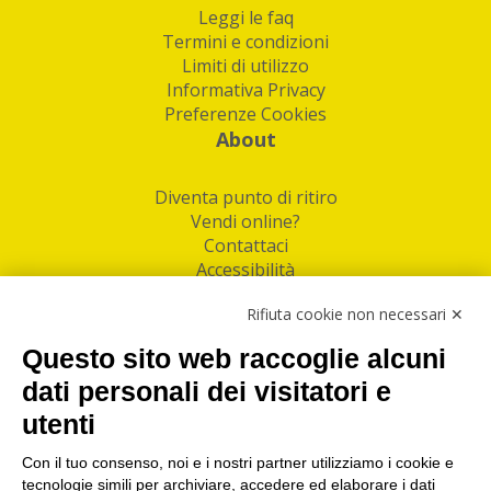
Leggi le faq
Termini e condizioni
Limiti di utilizzo
Informativa Privacy
Preferenze Cookies
About
Diventa punto di ritiro
Vendi online?
Contattaci
Accessibilità
Follow Us
Rifiuta cookie non necessari ✕
Facebook
Questo sito web raccoglie alcuni
Linkedin
dati personali dei visitatori e
utenti
I nostri punti di ritiro e spedizione pacchi nelle
maggiori città italiane
Con il tuo consenso, noi e i nostri partner utilizziamo i cookie e
tecnologie simili per archiviare, accedere ed elaborare i dati