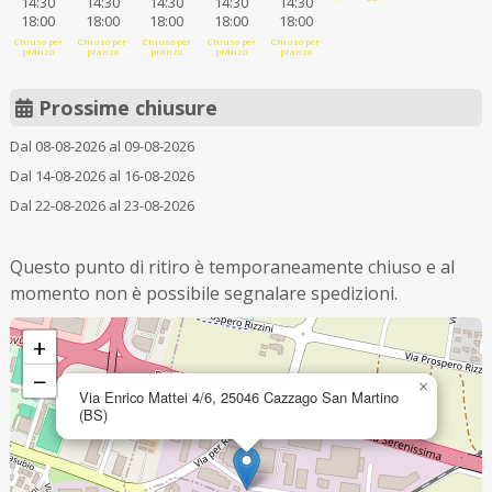
14:30
14:30
14:30
14:30
14:30
18:00
18:00
18:00
18:00
18:00
Chiuso per
Chiuso per
Chiuso per
Chiuso per
Chiuso per
pranzo
pranzo
pranzo
pranzo
pranzo
Prossime chiusure
Dal 08-08-2026 al 09-08-2026
Dal 14-08-2026 al 16-08-2026
Dal 22-08-2026 al 23-08-2026
Questo punto di ritiro è temporaneamente chiuso e al
momento non è possibile segnalare spedizioni.
+
−
×
Via Enrico Mattei 4/6, 25046 Cazzago San Martino
(BS)