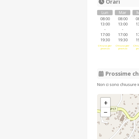
Orari
Lun
Mar
M
08:00
08:00
0
13:00
13:00
1
-
-
17:00
17:00
1
19:30
19:30
1
Chiuso per
Chiuso per
Chiu
pranzo
pranzo
pr
Prossime ch
Non ci sono chiusure 
+
−