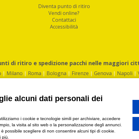
Diventa punto di ritiro
Vendi online?
Contattaci
Accessibilità
unti di ritiro e spedizione pacchi nelle maggiori cit
o
|
Milano
|
Roma
|
Bologna
|
Firenze
|
Genova
|
Napoli
|
lie alcuni dati personali dei
©2026 IndaBox srl
utilizziamo i cookie e tecnologie simili per archiviare, accedere
1360012 | REA: RM 1494760 | Cap.Soc.: 50.000€ |
Whistleblowing
|
Privacy
|
ti di ritiro tra Bar, Tabaccai, Edicole e Kipoint per ritirare i tuoi acquisti onli
pio, la visita al sito web o la personalizzazione degli annunci.
, è possibile scegliere di non consentire alcuni tipi di cookie.
 più.