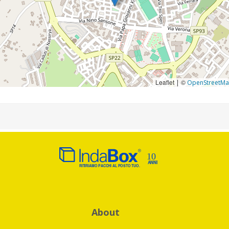
Leaflet
©
|
OpenStreetM
About