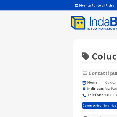
Diventa Punto di Ritiro
Coluc
Contatti pun
Nome:
Colucci
Indirizzo:
Via Pad
Telefono:
083119
Come scrivo l'indiriz