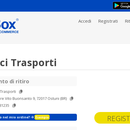
Accedi
Registrati
Rit
ci Trasporti
to di ritiro
 Trasporti
re Vito Buonsanto 9, 72017 Ostuni (BR)
81235
REGIST
zo nel mio ordine?
Esempio