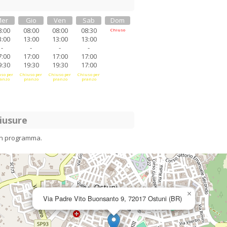
er
Gio
Ven
Sab
Dom
8:00
08:00
08:00
08:30
Chiuso
3:00
13:00
13:00
13:00
-
-
-
-
7:00
17:00
17:00
17:00
9:30
19:30
19:30
17:00
so per
Chiuso per
Chiuso per
Chiuso per
anzo
pranzo
pranzo
pranzo
iusure
in programma.
×
Via Padre Vito Buonsanto 9, 72017 Ostuni (BR)