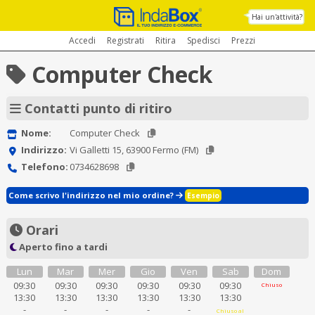
Hai un'attività?
Accedi
Registrati
Ritira
Spedisci
Prezzi
Computer Check
Contatti punto di ritiro
Nome:
Computer Check
Indirizzo:
Vi Galletti 15, 63900 Fermo (FM)
Telefono:
0734628698
Come scrivo l'indirizzo nel mio ordine?
Esempio
Orari
Aperto fino a tardi
Lun
Mar
Mer
Gio
Ven
Sab
Dom
09:30
09:30
09:30
09:30
09:30
09:30
Chiuso
13:30
13:30
13:30
13:30
13:30
13:30
-
-
-
-
-
Chiuso al