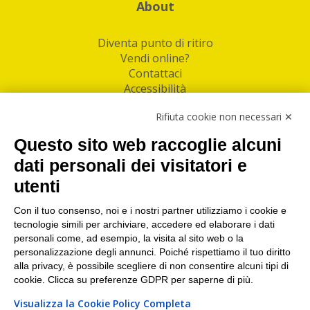
About
Diventa punto di ritiro
Vendi online?
Contattaci
Accessibilità
Follow Us
Rifiuta cookie non necessari ✕
Facebook
Questo sito web raccoglie alcuni
Linkedin
dati personali dei visitatori e
utenti
I nostri punti di ritiro e spedizione pacchi nelle
maggiori città italiane
Con il tuo consenso, noi e i nostri partner utilizziamo i cookie e
tecnologie simili per archiviare, accedere ed elaborare i dati
Torino
|
Milano
|
Roma
|
Bologna
|
Firenze
|
Genova
|
personali come, ad esempio, la visita al sito web o la
Napoli
|
Varese
personalizzazione degli annunci. Poiché rispettiamo il tuo diritto
alla privacy, è possibile scegliere di non consentire alcuni tipi di
cookie. Clicca su preferenze GDPR per saperne di più.
Visualizza la Cookie Policy Completa