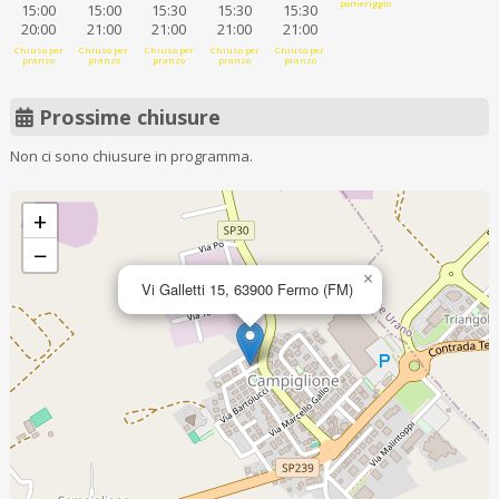
pomeriggio
15:00
15:00
15:30
15:30
15:30
20:00
21:00
21:00
21:00
21:00
Chiuso per
Chiuso per
Chiuso per
Chiuso per
Chiuso per
pranzo
pranzo
pranzo
pranzo
pranzo
Prossime chiusure
Non ci sono chiusure in programma.
+
−
×
Vi Galletti 15, 63900 Fermo (FM)