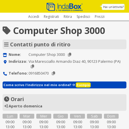
Hai un'attività?
Accedi
Registrati
Ritira
Spedisci
Prezzi
Computer Shop 3000
Contatti punto di ritiro
Nome:
Computer Shop 3000
Indirizzo:
Via Maresciallo Armando Diaz 40, 90123 Palermo (PA)
Telefono:
0916850470
Come scrivo l'indirizzo nel mio ordine?
Esempio
Orari
Aperto domenica
Lun
Mar
Mer
Gio
Ven
Sab
Dom
09:00
09:00
09:00
09:00
09:00
09:00
09:00
13:00
13:00
13:00
13:00
13:00
13:00
13:00