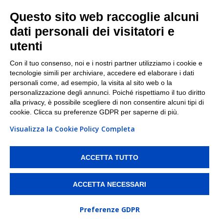
Facebook
Questo sito web raccoglie alcuni
Linkedin
dati personali dei visitatori e
utenti
I nostri punti di ritiro e spedizione pacchi nelle
maggiori città italiane
Con il tuo consenso, noi e i nostri partner utilizziamo i cookie e
tecnologie simili per archiviare, accedere ed elaborare i dati
Torino
|
Milano
|
Roma
|
Bologna
|
Firenze
|
Genova
|
personali come, ad esempio, la visita al sito web o la
Napoli
|
Varese
personalizzazione degli annunci. Poiché rispettiamo il tuo diritto
alla privacy, è possibile scegliere di non consentire alcuni tipi di
cookie. Clicca su preferenze GDPR per saperne di più.
Visualizza la Cookie Policy Completa
©2026 IndaBox srl
PI/CF/N°Iscr.: 10821360012 | REA: RM 1494760 | Cap.Soc.: 50.000€ |
Whistleblowing
|
Privacy
|
Preferenze Cookies
ACCETTA TUTTO
IndaBox | Oltre 11.500 punti di ritiro tra Bar, Tabaccai, Edicole e Kipoint per
ritirare i tuoi acquisti online e spedire i tuoi pacchi.
ACCETTA NECESSARI
Preferenze GDPR