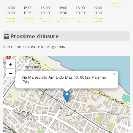
-
-
-
-
-
-
Chiuso al
pomeriggio
16:00
16:00
16:00
16:00
16:00
16:00
19:30
19:30
19:30
19:30
19:30
19:30
Chiuso per
Chiuso per
Chiuso per
Chiuso per
Chiuso per
Chiuso per
pranzo
pranzo
pranzo
pranzo
pranzo
pranzo
Prossime chiusure
Non ci sono chiusure in programma.
+
−
×
Via Maresciallo Armando Diaz 40, 90123 Palermo
(PA)