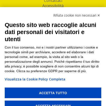
Contattaci
Accessibilità
Follow Us
Rifiuta cookie non necessari ✕
Facebook
Questo sito web raccoglie alcuni
Linkedin
dati personali dei visitatori e
utenti
I nostri punti di ritiro e spedizione pacchi nelle
maggiori città italiane
Con il tuo consenso, noi e i nostri partner utilizziamo i cookie e
tecnologie simili per archiviare, accedere ed elaborare i dati
Torino
|
Milano
|
Roma
|
Bologna
|
Firenze
|
Genova
|
personali come, ad esempio, la visita al sito web o la
Napoli
|
Varese
personalizzazione degli annunci. Poiché rispettiamo il tuo diritto
alla privacy, è possibile scegliere di non consentire alcuni tipi di
cookie. Clicca su preferenze GDPR per saperne di più.
Visualizza la Cookie Policy Completa
©2026 IndaBox srl
PI/CF/N°Iscr.: 10821360012 | REA: RM 1494760 | Cap.Soc.: 50.000€ |
Whistleblowing
|
Privacy
|
Preferenze Cookies
ACCETTA TUTTO
IndaBox | Oltre 11.500 punti di ritiro tra Bar, Tabaccai, Edicole e Kipoint per
ritirare i tuoi acquisti online e spedire i tuoi pacchi.
ACCETTA NECESSARI