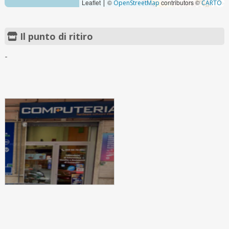
Leaflet
©
contributors ©
|
OpenStreetMap
CARTO
Il punto di ritiro
-