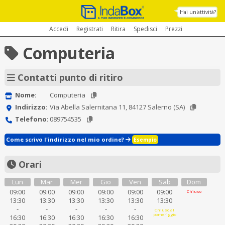
Hai un'attività?
Accedi
Registrati
Ritira
Spedisci
Prezzi
Computeria
Contatti punto di ritiro
Nome:
Computeria
Indirizzo:
Via Abella Salernitana 11, 84127 Salerno (SA)
Telefono:
089754535
Come scrivo l'indirizzo nel mio ordine?
Esempio
Orari
Lun
Mar
Mer
Gio
Ven
Sab
Dom
09:00
09:00
09:00
09:00
09:00
09:00
Chiuso
13:30
13:30
13:30
13:30
13:30
13:30
-
-
-
-
-
Chiuso al
pomeriggio
16:30
16:30
16:30
16:30
16:30