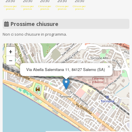
20:30
20:30
20:30
20:30
20:30
Chiuso per
Chiuso per
Chiuso per
Chiuso per
Chiuso per
pranzo
pranzo
pranzo
pranzo
pranzo
Prossime chiusure
Non ci sono chiusure in programma.
+
−
×
Via Abella Salernitana 11, 84127 Salerno (SA)