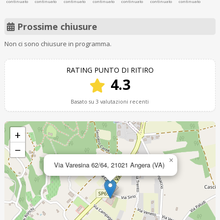
continuato
continuato
continuato
continuato
continuato
continuato
continuato
Prossime chiusure
Non ci sono chiusure in programma.
RATING PUNTO DI RITIRO
4.3
Basato su 3 valutazioni recenti
+
−
×
Via Varesina 62/64, 21021 Angera (VA)