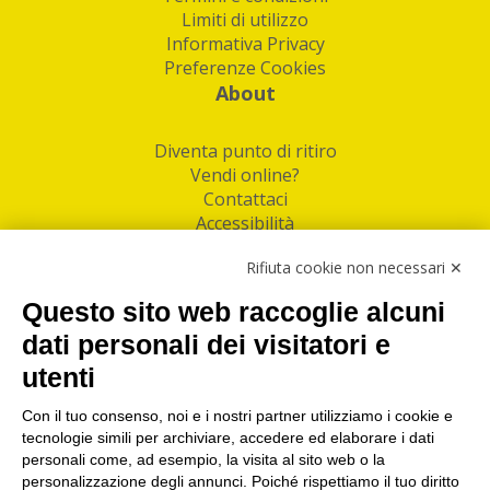
Limiti di utilizzo
Informativa Privacy
Preferenze Cookies
About
Diventa punto di ritiro
Vendi online?
Contattaci
Accessibilità
Follow Us
Rifiuta cookie non necessari ✕
Facebook
Questo sito web raccoglie alcuni
Linkedin
dati personali dei visitatori e
utenti
I nostri punti di ritiro e spedizione pacchi nelle
maggiori città italiane
Con il tuo consenso, noi e i nostri partner utilizziamo i cookie e
tecnologie simili per archiviare, accedere ed elaborare i dati
Torino
|
Milano
|
Roma
|
Bologna
|
Firenze
|
Genova
|
personali come, ad esempio, la visita al sito web o la
Napoli
|
Varese
personalizzazione degli annunci. Poiché rispettiamo il tuo diritto