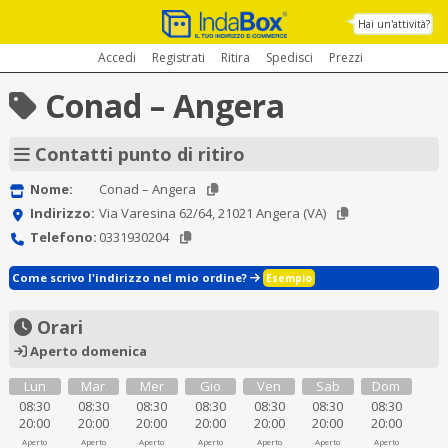
Hai un'attività?
Accedi
Registrati
Ritira
Spedisci
Prezzi
Conad – Angera
Contatti punto di ritiro
Nome:
Conad – Angera
Indirizzo:
Via Varesina 62/64, 21021 Angera (VA)
Telefono:
0331930204
Come scrivo l'indirizzo nel mio ordine?
Esempio
Orari
Aperto domenica
Lun
Mar
Mer
Gio
Ven
Sab
Dom
08:30
08:30
08:30
08:30
08:30
08:30
08:30
20:00
20:00
20:00
20:00
20:00
20:00
20:00
Aperto
Aperto
Aperto
Aperto
Aperto
Aperto
Aperto