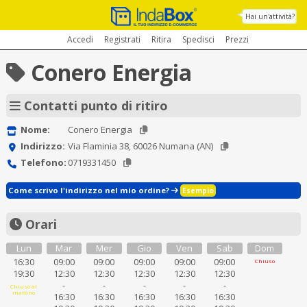
Hai un'attività?
Accedi
Registrati
Ritira
Spedisci
Prezzi
Conero Energia
Contatti punto di ritiro
Nome:
Conero Energia
Indirizzo:
Via Flaminia 38, 60026 Numana (AN)
Telefono:
0719331450
Come scrivo l'indirizzo nel mio ordine?
Esempio
Orari
Lun
Mar
Mer
Gio
Ven
Sab
Dom
16:30
09:00
09:00
09:00
09:00
09:00
Chiuso
19:30
12:30
12:30
12:30
12:30
12:30
-
-
-
-
-
Chiuso al
mattino
16:30
16:30
16:30
16:30
16:30