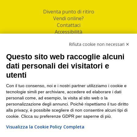
Diventa punto di ritiro
Vendi online?
Contattaci
Accessibilità
Follow Us
Rifiuta cookie non necessari ✕
Facebook
Questo sito web raccoglie alcuni
Linkedin
dati personali dei visitatori e
utenti
I nostri punti di ritiro e spedizione pacchi nelle
maggiori città italiane
Con il tuo consenso, noi e i nostri partner utilizziamo i cookie e
tecnologie simili per archiviare, accedere ed elaborare i dati
Torino
|
Milano
|
Roma
|
Bologna
|
Firenze
|
Genova
|
personali come, ad esempio, la visita al sito web o la
Napoli
|
Varese
personalizzazione degli annunci. Poiché rispettiamo il tuo diritto
alla privacy, è possibile scegliere di non consentire alcuni tipi di
cookie. Clicca su preferenze GDPR per saperne di più.
Visualizza la Cookie Policy Completa
©2026 IndaBox srl