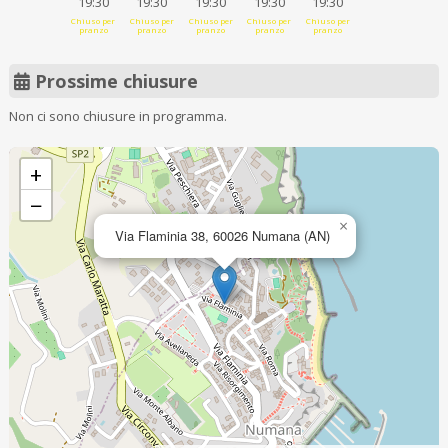
19:30
19:30
19:30
19:30
19:30
Chiuso per
Chiuso per
Chiuso per
Chiuso per
Chiuso per
pranzo
pranzo
pranzo
pranzo
pranzo
Prossime chiusure
Non ci sono chiusure in programma.
+
−
×
Via Flaminia 38, 60026 Numana (AN)