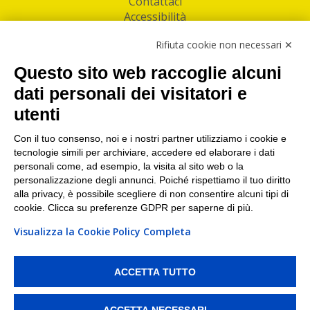
Contattaci
Accessibilità
Follow Us
Rifiuta cookie non necessari ✕
Facebook
Questo sito web raccoglie alcuni
Linkedin
dati personali dei visitatori e
utenti
I nostri punti di ritiro e spedizione pacchi nelle
maggiori città italiane
Con il tuo consenso, noi e i nostri partner utilizziamo i cookie e
tecnologie simili per archiviare, accedere ed elaborare i dati
Torino
|
Milano
|
Roma
|
Bologna
|
Firenze
|
Genova
|
personali come, ad esempio, la visita al sito web o la
Napoli
|
Varese
personalizzazione degli annunci. Poiché rispettiamo il tuo diritto
alla privacy, è possibile scegliere di non consentire alcuni tipi di
cookie. Clicca su preferenze GDPR per saperne di più.
Visualizza la Cookie Policy Completa
©2026 IndaBox srl
PI/CF/N°Iscr.: 10821360012 | REA: RM 1494760 | Cap.Soc.: 50.000€ |
Whistleblowing
|
Privacy
|
Preferenze Cookies
ACCETTA TUTTO
IndaBox | Oltre 11.500 punti di ritiro tra Bar, Tabaccai, Edicole e Kipoint per
ritirare i tuoi acquisti online e spedire i tuoi pacchi.
ACCETTA NECESSARI