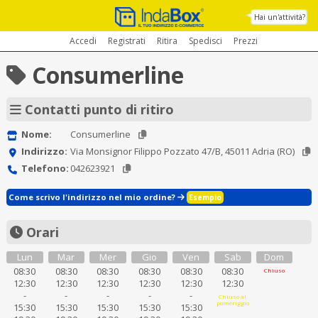
Hai un'attività?
Accedi
Registrati
Ritira
Spedisci
Prezzi
Consumerline
Contatti punto di ritiro
Nome:
Consumerline
Indirizzo:
Via Monsignor Filippo Pozzato 47/B, 45011 Adria (RO)
Telefono:
042623921
Come scrivo l'indirizzo nel mio ordine?
Esempio
Orari
Lun
Mar
Mer
Gio
Ven
Sab
Dom
08:30
08:30
08:30
08:30
08:30
08:30
Chiuso
12:30
12:30
12:30
12:30
12:30
12:30
-
-
-
-
-
Chiuso al
pomeriggio
15:30
15:30
15:30
15:30
15:30