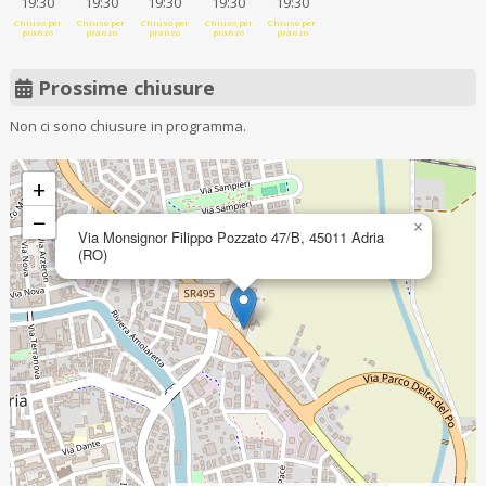
19:30
19:30
19:30
19:30
19:30
Chiuso per
Chiuso per
Chiuso per
Chiuso per
Chiuso per
pranzo
pranzo
pranzo
pranzo
pranzo
Prossime chiusure
Non ci sono chiusure in programma.
+
−
×
Via Monsignor Filippo Pozzato 47/B, 45011 Adria
(RO)