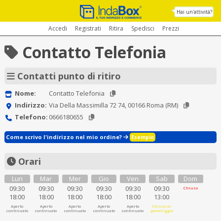
Hai un'attività?
Accedi
Registrati
Ritira
Spedisci
Prezzi
Contatto Telefonia
Contatti punto di ritiro
Nome:
Contatto Telefonia
Indirizzo:
Via Della Massimilla 72 74, 00166 Roma (RM)
Telefono:
0666180655
Come scrivo l'indirizzo nel mio ordine?
Esempio
Orari
Lun
Mar
Mer
Gio
Ven
Sab
Dom
09:30
09:30
09:30
09:30
09:30
09:30
Chiuso
18:00
18:00
18:00
18:00
18:00
13:00
Aperto
Aperto
Aperto
Aperto
Aperto
Chiuso al
continuato
continuato
continuato
continuato
continuato
pomeriggio