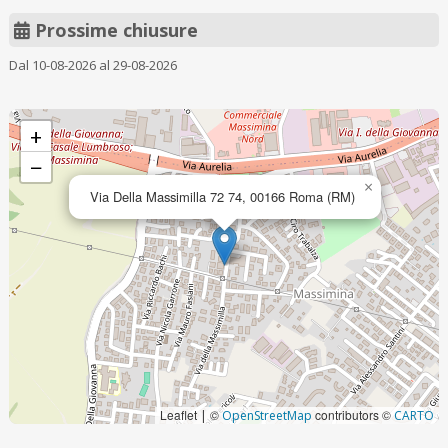
Prossime chiusure
Dal 10-08-2026 al 29-08-2026
+
−
×
Via Della Massimilla 72 74, 00166 Roma (RM)
Leaflet
©
contributors ©
|
OpenStreetMap
CARTO