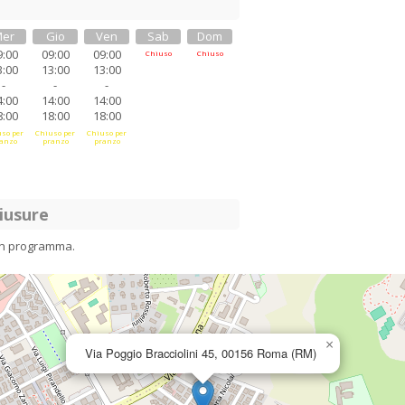
er
Gio
Ven
Sab
Dom
9:00
09:00
09:00
Chiuso
Chiuso
3:00
13:00
13:00
-
-
-
4:00
14:00
14:00
8:00
18:00
18:00
so per
Chiuso per
Chiuso per
anzo
pranzo
pranzo
iusure
in programma.
×
Via Poggio Bracciolini 45, 00156 Roma (RM)