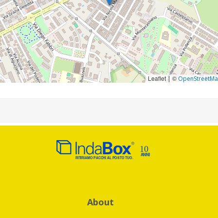
Leaflet
©
|
OpenStreetM
About