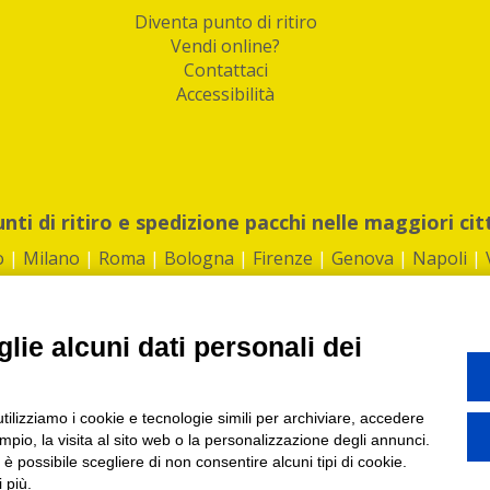
Diventa punto di ritiro
Vendi online?
Contattaci
Accessibilità
unti di ritiro e spedizione pacchi nelle maggiori cit
o
|
Milano
|
Roma
|
Bologna
|
Firenze
|
Genova
|
Napoli
|
lie alcuni dati personali dei
©2026 IndaBox srl
utilizziamo i cookie e tecnologie simili per archiviare, accedere
1360012 | REA: RM 1494760 | Cap.Soc.: 50.000€ |
Whistleblowing
|
Privacy
|
ti di ritiro tra Bar, Tabaccai, Edicole e Kipoint per ritirare i tuoi acquisti onli
pio, la visita al sito web o la personalizzazione degli annunci.
, è possibile scegliere di non consentire alcuni tipi di cookie.
 più.