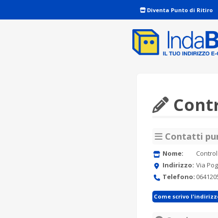
Diventa Punto di Ritiro
Contr
Contatti pun
Nome:
Control
Indirizzo:
Via Pog
Telefono:
064120
Come scrivo l'indiriz