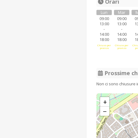
Orari
Lun
Mar
M
09:00
09:00
0
13:00
13:00
1
-
-
14:00
14:00
1
18:00
18:00
1
Chiuso per
Chiuso per
Chiu
pranzo
pranzo
pr
Prossime ch
Non ci sono chiusure 
+
−