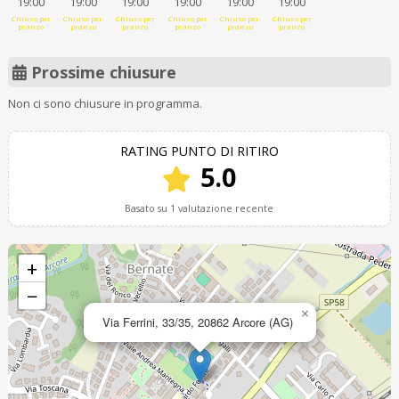
19:00
19:00
19:00
19:00
19:00
19:00
Chiuso per
Chiuso per
Chiuso per
Chiuso per
Chiuso per
Chiuso per
pranzo
pranzo
pranzo
pranzo
pranzo
pranzo
Prossime chiusure
Non ci sono chiusure in programma.
RATING PUNTO DI RITIRO
5.0
Basato su 1 valutazione recente
+
−
×
Via Ferrini, 33/35, 20862 Arcore (AG)