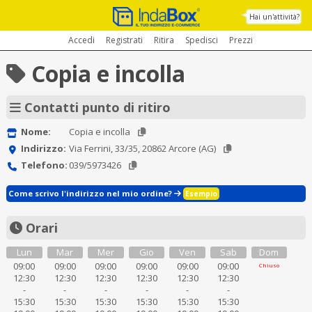
Hai un'attività?
Accedi
Registrati
Ritira
Spedisci
Prezzi
Copia e incolla
Contatti punto di ritiro
Nome:
Copia e incolla
Indirizzo:
Via Ferrini, 33/35, 20862 Arcore (AG)
Telefono:
039/5973426
Come scrivo l'indirizzo nel mio ordine?
Esempio
Orari
Lun
Mar
Mer
Gio
Ven
Sab
Dom
09:00
09:00
09:00
09:00
09:00
09:00
Chiuso
12:30
12:30
12:30
12:30
12:30
12:30
-
-
-
-
-
-
15:30
15:30
15:30
15:30
15:30
15:30