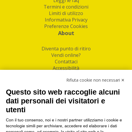
Leggi le faq
Termini e condizioni
Limiti di utilizzo
Informativa Privacy
Preferenze Cookies
About
Diventa punto di ritiro
Vendi online?
Contattaci
Accessibilità
Follow Us
Rifiuta cookie non necessari ✕
Facebook
Questo sito web raccoglie alcuni
Linkedin
dati personali dei visitatori e
utenti
I nostri punti di ritiro e spedizione pacchi nelle
maggiori città italiane
Con il tuo consenso, noi e i nostri partner utilizziamo i cookie e
tecnologie simili per archiviare, accedere ed elaborare i dati
Torino
|
Milano
|
Roma
|
Bologna
|
Firenze
|
Genova
|
personali come, ad esempio, la visita al sito web o la