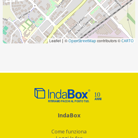
Leaflet
©
contributors ©
|
OpenStreetMap
CARTO
IndaBox
Come funziona