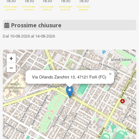
18:30
18:30
18:30
18:30
18:30
Chiuso per
Chiuso per
Chiuso per
Chiuso per
Chiuso per
pranzo
pranzo
pranzo
pranzo
pranzo
Prossime chiusure
Dal 10-08-2026 al 14-08-2026
+
−
×
Via Orlando Zanchini 13, 47121 Forli (FC)