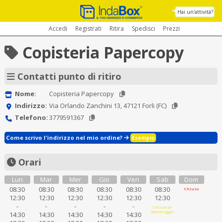
Hai un'attività?
Accedi
Registrati
Ritira
Spedisci
Prezzi
Copisteria Papercopy
Contatti punto di ritiro
Nome:
Copisteria Papercopy
Indirizzo:
Via Orlando Zanchini 13, 47121 Forli (FC)
Telefono:
3779591367
Come scrivo l'indirizzo nel mio ordine?
Esempio
Orari
Lun
Mar
Mer
Gio
Ven
Sab
Dom
08:30
08:30
08:30
08:30
08:30
08:30
Chiuso
12:30
12:30
12:30
12:30
12:30
12:30
-
-
-
-
-
Chiuso al
pomeriggio
14:30
14:30
14:30
14:30
14:30