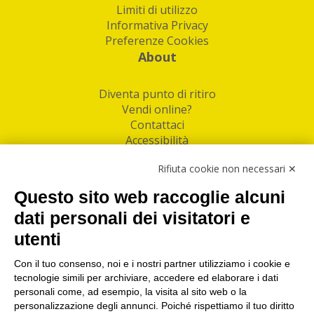
Limiti di utilizzo
Informativa Privacy
Preferenze Cookies
About
Diventa punto di ritiro
Vendi online?
Contattaci
Accessibilità
Follow Us
Rifiuta cookie non necessari ✕
Facebook
Questo sito web raccoglie alcuni
Linkedin
dati personali dei visitatori e
utenti
I nostri punti di ritiro e spedizione pacchi nelle
maggiori città italiane
Con il tuo consenso, noi e i nostri partner utilizziamo i cookie e
tecnologie simili per archiviare, accedere ed elaborare i dati
Torino
|
Milano
|
Roma
|
Bologna
|
Firenze
|
Genova
|
personali come, ad esempio, la visita al sito web o la
Napoli
|
Varese
personalizzazione degli annunci. Poiché rispettiamo il tuo diritto