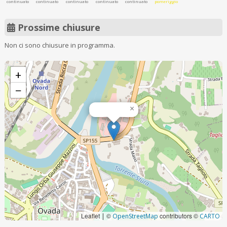
continuato
continuato
continuato
continuato
continuato
pomeriggio
Prossime chiusure
Non ci sono chiusure in programma.
+
−
×
Leaflet
©
contributors ©
|
OpenStreetMap
CARTO