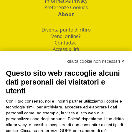
Informativa Privacy
Preferenze Cookies
About
Diventa punto di ritiro
Vendi online?
Contattaci
Accessibilità
Follow Us
Rifiuta cookie non necessari ✕
Facebook
Questo sito web raccoglie alcuni
Linkedin
dati personali dei visitatori e
utenti
I nostri punti di ritiro e spedizione pacchi nelle
maggiori città italiane
Con il tuo consenso, noi e i nostri partner utilizziamo i cookie e
tecnologie simili per archiviare, accedere ed elaborare i dati
Torino
|
Milano
|
Roma
|
Bologna
|
Firenze
|
Genova
|
personali come, ad esempio, la visita al sito web o la
Napoli
|
Varese
personalizzazione degli annunci. Poiché rispettiamo il tuo diritto
alla privacy, è possibile scegliere di non consentire alcuni tipi di
cookie. Clicca su preferenze GDPR per saperne di più.