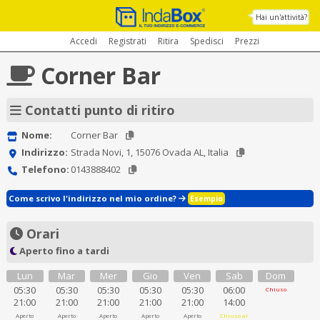
Hai un'attività?
Accedi
Registrati
Ritira
Spedisci
Prezzi
Corner Bar
Contatti punto di ritiro
Nome:
Corner Bar
Indirizzo:
Strada Novi, 1, 15076 Ovada AL, Italia
Telefono:
0143888402
Come scrivo l'indirizzo nel mio ordine?
Esempio
Orari
Aperto fino a tardi
Lun
Mar
Mer
Gio
Ven
Sab
Dom
05:30
05:30
05:30
05:30
05:30
06:00
Chiuso
21:00
21:00
21:00
21:00
21:00
14:00
Aperto
Aperto
Aperto
Aperto
Aperto
Chiuso al