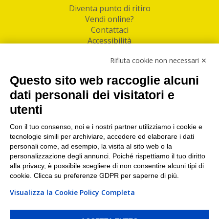
Diventa punto di ritiro
Vendi online?
Contattaci
Accessibilità
Follow Us
Rifiuta cookie non necessari ✕
Facebook
Questo sito web raccoglie alcuni
Linkedin
dati personali dei visitatori e
utenti
I nostri punti di ritiro e spedizione pacchi nelle
maggiori città italiane
Con il tuo consenso, noi e i nostri partner utilizziamo i cookie e
tecnologie simili per archiviare, accedere ed elaborare i dati
Torino
|
Milano
|
Roma
|
Bologna
|
Firenze
|
Genova
|
personali come, ad esempio, la visita al sito web o la
Napoli
|
Varese
personalizzazione degli annunci. Poiché rispettiamo il tuo diritto
alla privacy, è possibile scegliere di non consentire alcuni tipi di
cookie. Clicca su preferenze GDPR per saperne di più.
Visualizza la Cookie Policy Completa
©2026 IndaBox srl
PI/CF/N°Iscr.: 10821360012 | REA: RM 1494760 | Cap.Soc.: 50.000€ |