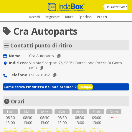
Hai un'attività?
Accedi
Registrati
Ritira
Spedisci
Prezzi
Cra Autoparts
Contatti punto di ritiro
Nome:
Cra Autoparts
Indirizzo:
Via Aia Scarpaci 76, 98051 Barcellona Pozzo Di Gotto
(ME)
Telefono:
0909701952
Come scrivo l'indirizzo nel mio ordine?
Esempio
Orari
Lun
Mar
Mer
Gio
Ven
Sab
Dom
08:30
08:30
08:30
08:30
08:30
09:00
Chiuso
13:00
13:00
13:00
13:00
13:00
13:00
Chiuso al
Chiuso al
Chiuso al
Chiuso al
Chiuso al
Chiuso al
pomeriggio
pomeriggio
pomeriggio
pomeriggio
pomeriggio
pomeriggio