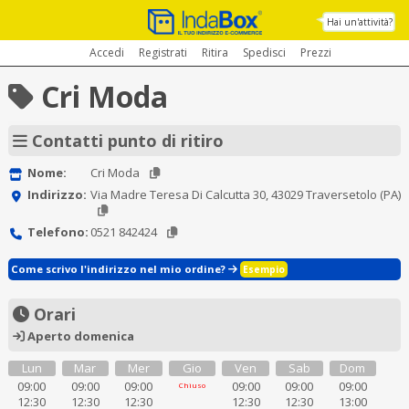
Hai un'attività?
Accedi
Registrati
Ritira
Spedisci
Prezzi
Cri Moda
Contatti punto di ritiro
Nome:
Cri Moda
Indirizzo:
Via Madre Teresa Di Calcutta 30, 43029 Traversetolo (PA)
Telefono:
0521 842424
Come scrivo l'indirizzo nel mio ordine?
Esempio
Orari
Aperto domenica
Lun
Mar
Mer
Gio
Ven
Sab
Dom
09:00
09:00
09:00
09:00
09:00
09:00
Chiuso
12:30
12:30
12:30
12:30
12:30
13:00