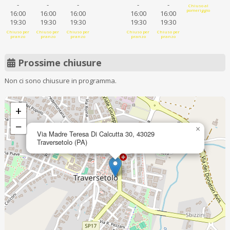
-
-
-
-
-
Chiuso al
pomeriggio
16:00
16:00
16:00
16:00
16:00
19:30
19:30
19:30
19:30
19:30
Chiuso per
Chiuso per
Chiuso per
Chiuso per
Chiuso per
pranzo
pranzo
pranzo
pranzo
pranzo
Prossime chiusure
Non ci sono chiusure in programma.
+
−
×
Via Madre Teresa Di Calcutta 30, 43029
Traversetolo (PA)