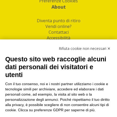
Preferenze Cookies
About
Diventa punto di ritiro
Vendi online?
Contattaci
Accessibilità
Follow Us
Rifiuta cookie non necessari ✕
Facebook
Questo sito web raccoglie alcuni
Linkedin
dati personali dei visitatori e
utenti
I nostri punti di ritiro e spedizione pacchi nelle
maggiori città italiane
Con il tuo consenso, noi e i nostri partner utilizziamo i cookie e
tecnologie simili per archiviare, accedere ed elaborare i dati
Torino
|
Milano
|
Roma
|
Bologna
|
Firenze
|
Genova
|
personali come, ad esempio, la visita al sito web o la
Napoli
|
Varese
personalizzazione degli annunci. Poiché rispettiamo il tuo diritto
alla privacy, è possibile scegliere di non consentire alcuni tipi di
cookie. Clicca su preferenze GDPR per saperne di più.