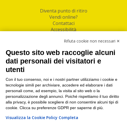
Diventa punto di ritiro
Vendi online?
Contattaci
Accessibilità
Follow Us
Rifiuta cookie non necessari ✕
Facebook
Questo sito web raccoglie alcuni
Linkedin
dati personali dei visitatori e
utenti
I nostri punti di ritiro e spedizione pacchi nelle
maggiori città italiane
Con il tuo consenso, noi e i nostri partner utilizziamo i cookie e
tecnologie simili per archiviare, accedere ed elaborare i dati
Torino
|
Milano
|
Roma
|
Bologna
|
Firenze
|
Genova
|
personali come, ad esempio, la visita al sito web o la
Napoli
|
Varese
personalizzazione degli annunci. Poiché rispettiamo il tuo diritto
alla privacy, è possibile scegliere di non consentire alcuni tipi di
cookie. Clicca su preferenze GDPR per saperne di più.
Visualizza la Cookie Policy Completa
©2026 IndaBox srl