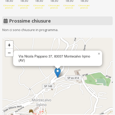
18:30
18:30
18:30
18:30
18:30
18:30
Chiuso per
Chiuso per
Chiuso per
Chiuso per
Chiuso per
Chiuso per
pranzo
pranzo
pranzo
pranzo
pranzo
pranzo
Prossime chiusure
Non ci sono chiusure in programma.
+
−
×
Via Nicola Pappano 37, 83037 Montecalvo Irpino
(AV)