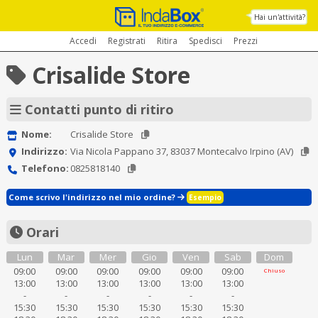
Hai un'attività?
Accedi
Registrati
Ritira
Spedisci
Prezzi
Crisalide Store
Contatti punto di ritiro
Nome:
Crisalide Store
Indirizzo:
Via Nicola Pappano 37, 83037 Montecalvo Irpino (AV)
Telefono:
0825818140
Come scrivo l'indirizzo nel mio ordine?
Esempio
Orari
Lun
Mar
Mer
Gio
Ven
Sab
Dom
09:00
09:00
09:00
09:00
09:00
09:00
Chiuso
13:00
13:00
13:00
13:00
13:00
13:00
-
-
-
-
-
-
15:30
15:30
15:30
15:30
15:30
15:30