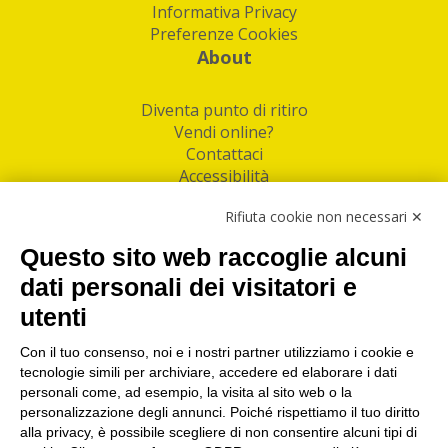
Informativa Privacy
Preferenze Cookies
About
Diventa punto di ritiro
Vendi online?
Contattaci
Accessibilità
Follow Us
Rifiuta cookie non necessari ✕
Facebook
Questo sito web raccoglie alcuni
Linkedin
dati personali dei visitatori e
utenti
I nostri punti di ritiro e spedizione pacchi nelle
maggiori città italiane
Con il tuo consenso, noi e i nostri partner utilizziamo i cookie e
tecnologie simili per archiviare, accedere ed elaborare i dati
Torino
|
Milano
|
Roma
|
Bologna
|
Firenze
|
Genova
|
personali come, ad esempio, la visita al sito web o la
Napoli
|
Varese
personalizzazione degli annunci. Poiché rispettiamo il tuo diritto
alla privacy, è possibile scegliere di non consentire alcuni tipi di