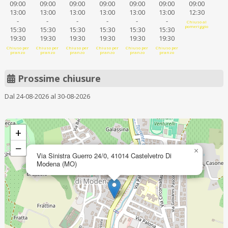
09:00
09:00
09:00
09:00
09:00
09:00
09:00
13:00
13:00
13:00
13:00
13:00
13:00
12:30
-
-
-
-
-
-
Chiuso al
pomeriggio
15:30
15:30
15:30
15:30
15:30
15:30
19:30
19:30
19:30
19:30
19:30
19:30
Chiuso per
Chiuso per
Chiuso per
Chiuso per
Chiuso per
Chiuso per
pranzo
pranzo
pranzo
pranzo
pranzo
pranzo
Prossime chiusure
Dal 24-08-2026 al 30-08-2026
+
−
×
Via Sinistra Guerro 24/0, 41014 Castelvetro Di
Modena (MO)