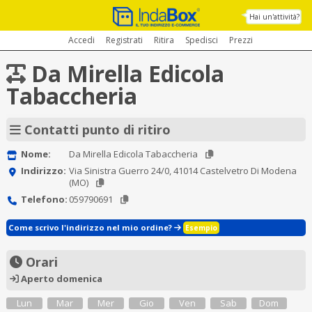
Hai un'attività?
Accedi
Registrati
Ritira
Spedisci
Prezzi
Da Mirella Edicola
Tabaccheria
Contatti punto di ritiro
Nome:
Da Mirella Edicola Tabaccheria
Indirizzo:
Via Sinistra Guerro 24/0, 41014 Castelvetro Di Modena
(MO)
Telefono:
059790691
Come scrivo l'indirizzo nel mio ordine?
Esempio
Orari
Aperto domenica
Lun
Mar
Mer
Gio
Ven
Sab
Dom