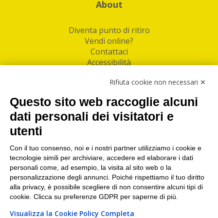
About
Diventa punto di ritiro
Vendi online?
Contattaci
Accessibilità
Follow Us
Rifiuta cookie non necessari ✕
Facebook
Questo sito web raccoglie alcuni
Linkedin
dati personali dei visitatori e
utenti
I nostri punti di ritiro e spedizione pacchi nelle
maggiori città italiane
Con il tuo consenso, noi e i nostri partner utilizziamo i cookie e
tecnologie simili per archiviare, accedere ed elaborare i dati
Torino
|
Milano
|
Roma
|
Bologna
|
Firenze
|
Genova
|
personali come, ad esempio, la visita al sito web o la
Napoli
|
Varese
personalizzazione degli annunci. Poiché rispettiamo il tuo diritto
alla privacy, è possibile scegliere di non consentire alcuni tipi di
cookie. Clicca su preferenze GDPR per saperne di più.
Visualizza la Cookie Policy Completa