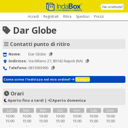
Hai un'attività?
Accedi
Registrati
Ritira
Spedisci
Prezzi
Dar Globe
Contatti punto di ritiro
Nome:
Dar Globe
Indirizzo:
Via Milano 27, 80142 Napoli (NA)
Telefono:
0813993990
Come scrivo l'indirizzo nel mio ordine?
Esempio
Orari
Aperto fino a tardi |
Aperto domenica
Lun
Mar
Mer
Gio
Ven
Sab
Dom
10:00
10:00
10:00
10:00
10:00
10:00
10:00
15:00
15:00
15:00
15:00
15:00
15:00
15:00
-
-
-
-
-
-
-