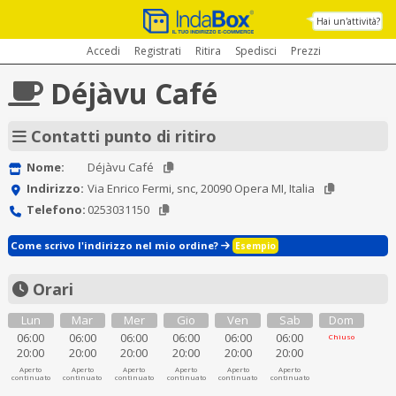
Hai un'attività?
Accedi
Registrati
Ritira
Spedisci
Prezzi
Déjàvu Café
Contatti punto di ritiro
Nome:
Déjàvu Café
Indirizzo:
Via Enrico Fermi, snc, 20090 Opera MI, Italia
Telefono:
0253031150
Come scrivo l'indirizzo nel mio ordine?
Esempio
Orari
Lun
Mar
Mer
Gio
Ven
Sab
Dom
06:00
06:00
06:00
06:00
06:00
06:00
Chiuso
20:00
20:00
20:00
20:00
20:00
20:00
Aperto
Aperto
Aperto
Aperto
Aperto
Aperto
continuato
continuato
continuato
continuato
continuato
continuato