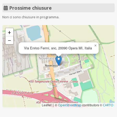
Prossime chiusure
Non ci sono chiusure in programma.
+
−
×
Via Enrico Fermi, snc, 20090 Opera MI, Italia
Leaflet
©
contributors ©
|
OpenStreetMap
CARTO