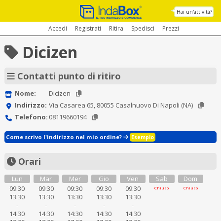
Hai un'attività?
Accedi
Registrati
Ritira
Spedisci
Prezzi
Dicizen
Contatti punto di ritiro
Nome:
Dicizen
Indirizzo:
Via Casarea 65, 80055 Casalnuovo Di Napoli (NA)
Telefono:
08119660194
Come scrivo l'indirizzo nel mio ordine?
Esempio
Orari
Lun
Mar
Mer
Gio
Ven
Sab
Dom
09:30
09:30
09:30
09:30
09:30
Chiuso
Chiuso
13:30
13:30
13:30
13:30
13:30
-
-
-
-
-
14:30
14:30
14:30
14:30
14:30