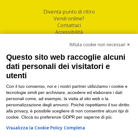
Diventa punto di ritiro
Vendi online?
Contattaci
Accessibilità
Follow Us
Rifiuta cookie non necessari ✕
Facebook
Questo sito web raccoglie alcuni
Linkedin
dati personali dei visitatori e
utenti
I nostri punti di ritiro e spedizione pacchi nelle
maggiori città italiane
Con il tuo consenso, noi e i nostri partner utilizziamo i cookie e
tecnologie simili per archiviare, accedere ed elaborare i dati
Torino
|
Milano
|
Roma
|
Bologna
|
Firenze
|
Genova
|
personali come, ad esempio, la visita al sito web o la
Napoli
|
Varese
personalizzazione degli annunci. Poiché rispettiamo il tuo diritto
alla privacy, è possibile scegliere di non consentire alcuni tipi di
cookie. Clicca su preferenze GDPR per saperne di più.
Visualizza la Cookie Policy Completa
©2026 IndaBox srl