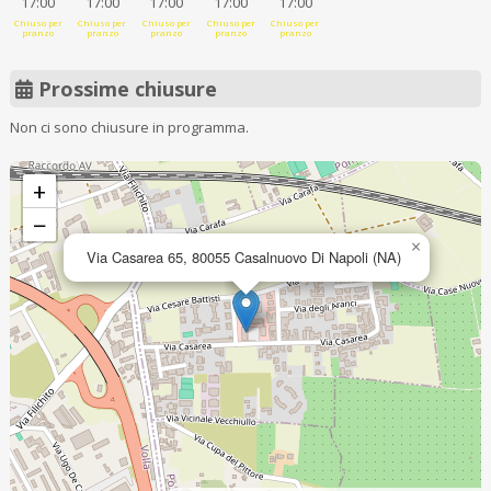
17:00
17:00
17:00
17:00
17:00
Chiuso per
Chiuso per
Chiuso per
Chiuso per
Chiuso per
pranzo
pranzo
pranzo
pranzo
pranzo
Prossime chiusure
Non ci sono chiusure in programma.
+
−
×
Via Casarea 65, 80055 Casalnuovo Di Napoli (NA)